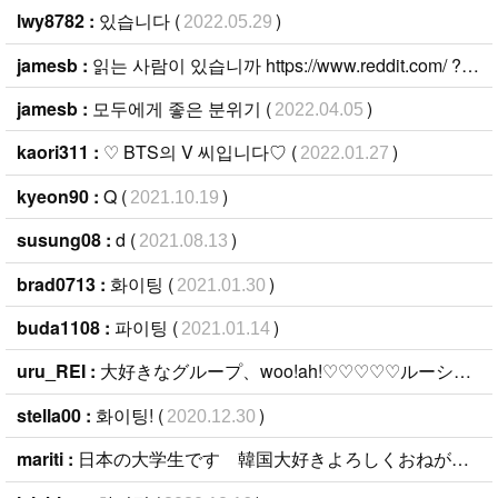
lwy8782 :
있습니다 (
)
2022.05.29
jamesb :
읽는 사람이 있습니까 https://www.reddit.com/ ? (
20
jamesb :
모두에게 좋은 분위기 (
)
2022.04.05
kaori311 :
♡ BTS의 V 씨입니다♡ (
)
2022.01.27
kyeon90 :
Q (
)
2021.10.19
susung08 :
d (
)
2021.08.13
brad0713 :
화이팅 (
)
2021.01.30
buda1108 :
파이팅 (
)
2021.01.14
uru_REI :
大好きなグループ、woo!ah!♡♡♡♡♡ルーシーちゃんが推しです！なんでもっと知名度上がらないのかが不思議… (
stella00 :
화이팅! (
)
2020.12.30
mariti :
日本の大学生です 韓国大好きよろしくおねがいしますー (