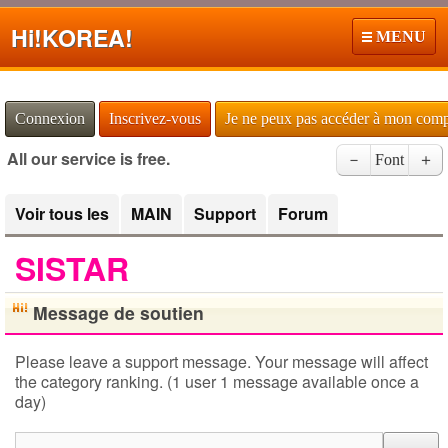
Hi!
KOREA!
MENU
Connexion
Inscrivez-vous
Je ne peux pas accéder à mon com
All our service is free.
－
Font
＋
Voir tous les
MAIN
Support
Forum
SISTAR
Message de soutien
Please leave a support message. Your message will affect
the category ranking. (1 user 1 message available once a
day)