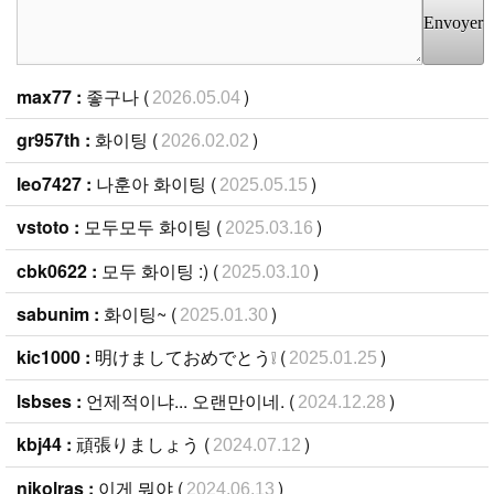
Envoyer
max77 :
좋구나 (
)
2026.05.04
gr957th :
화이팅 (
)
2026.02.02
leo7427 :
나훈아 화이팅 (
)
2025.05.15
vstoto :
모두모두 화이팅 (
)
2025.03.16
cbk0622 :
모두 화이팅 :) (
)
2025.03.10
sabunim :
화이팅~ (
)
2025.01.30
kic1000 :
明けましておめでとう❕ (
)
2025.01.25
lsbses :
언제적이냐... 오랜만이네. (
)
2024.12.28
kbj44 :
頑張りましょう (
)
2024.07.12
nikolras :
이게 뭐야 (
)
2024.06.13