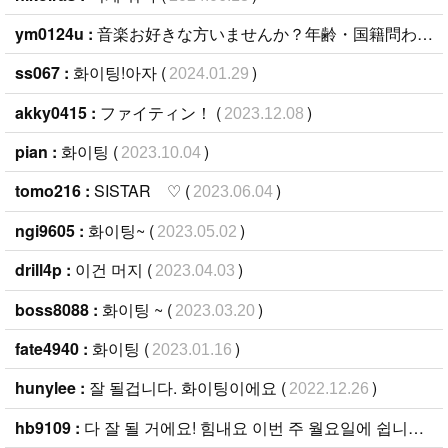
ym0124u :
音楽お好きな方いませんか？年齢・国籍問わず募集します。膨大なデータベースがあるので必ず貴方のお好きな曲が見つかります。https://cafe.naver.com/v (
ss067 :
화이팅!아자 (
)
2024.01.29
akky0415 :
ファイティン！ (
)
2023.12.08
pian :
화이팅 (
)
2023.10.04
tomo216 :
SISTAR ♡ (
)
2023.06.04
ngi9605 :
화이팅~ (
)
2023.05.02
drill4p :
이건 머지 (
)
2023.04.03
boss8088 :
화이팅 ~ (
)
2023.03.20
fate4940 :
화이팅 (
)
2023.01.16
hunylee :
잘 될겁니다. 화이팅이에요 (
)
2022.12.26
hb9109 :
다 잘 될 거에요! 힘내요 이번 주 월요일에 쉽니다!!! (