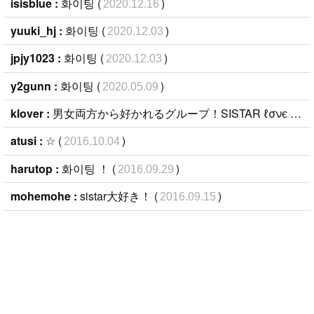
isisblue :
화이팅 (
)
2020.12.16
yuuki_hj :
화이팅 (
)
2020.12.03
jpjy1023 :
화이팅 (
)
2020.12.03
y2gunn :
화이팅 (
)
2020.05.09
klover :
男女両方から好かれるグループ！SISTAR ℓσνє (
201
atusi :
☆ (
)
2016.10.04
harutop :
화이팅 ！ (
)
2016.09.29
mohemohe :
sistar大好き！ (
)
2016.09.15