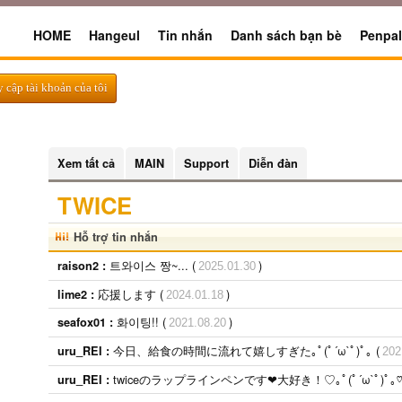
HOME
Hangeul
Tin nhắn
Danh sách bạn bè
Penpal
y cập tài khoản của tôi
Xem tất cả
MAIN
Support
Diễn đàn
TWICE
Hỗ trợ tin nhắn
트와이스 짱~... (
)
raison2 :
2025.01.30
応援します (
)
lime2 :
2024.01.18
화이팅!! (
)
seafox01 :
2021.08.20
今日、給食の時間に流れて嬉しすぎた｡ﾟ(ﾟ´ω`ﾟ)ﾟ｡ (
uru_REI :
202
twiceのラップラインペンです❤︎大好き！♡｡ﾟ(ﾟ´ω`ﾟ)ﾟ｡♡
uru_REI :