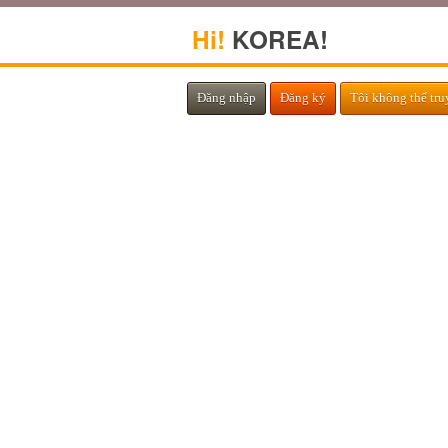
Hi!
KOREA!
Đăng nhập
Đăng ký
Tôi không thể tru