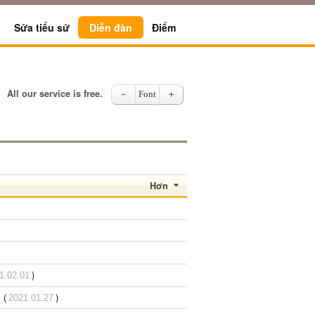
Sửa tiểu sử
Diễn đàn
Điểm
All our service is free.
－
Font
＋
Hơn
)
1.02.01
 (
)
2021.01.27