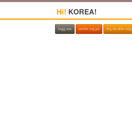
Hi!
KOREA!
logg inn
melde seg på
Jeg får ikke til