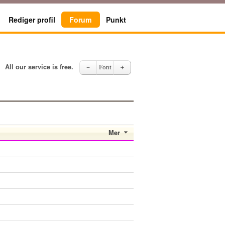
Rediger profil
Forum
Punkt
All our service is free.
－
Font
＋
Mer