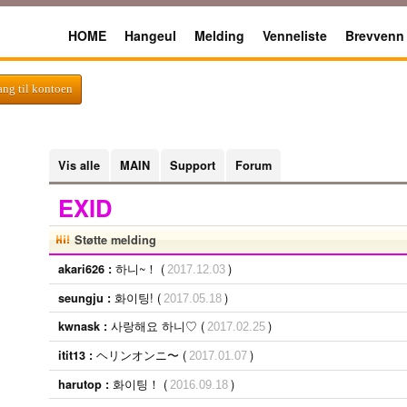
HOME
Hangeul
Melding
Venneliste
Brevvenn
gang til kontoen
Vis alle
MAIN
Support
Forum
EXID
Støtte melding
하니~！ (
)
akari626 :
2017.12.03
화이팅! (
)
seungju :
2017.05.18
사랑해요 하니♡ (
)
kwnask :
2017.02.25
ヘリンオンニ〜 (
)
itit13 :
2017.01.07
화이팅！ (
)
harutop :
2016.09.18