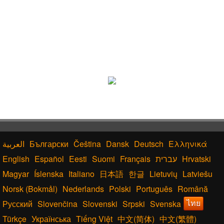
bout WINNE
R^o^..
Български
Čeština
Dansk
Deutsch
Ελληνικά
English
Español
Eesti
Suomi
Français
עברית
Hrvatski
Magyar
Íslenska
Italiano
日本語
한글
Lietuvių
Latviešu
Norsk (Bokmål)
Nederlands
Polski
Português
Română
Русский
Slovenčina
Slovenski
Srpski
Svenska
ไทย
Türkçe
Українська
Tiếng Việt
中文(简体)
中文(繁體)