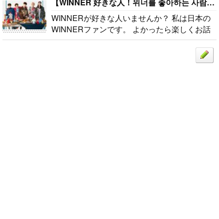
きな人いませ
【WINNER 好きな人！위너를 좋아하는 사람！♡】
んか？ 私は
WINNERが好きな人いませんか？ 私は日本の
日本のWINN
WINNERファンです。 よかったら楽しくお話
ERファンで
しましょう！ 気軽にメッセージください^o^ 위
す。 よかっ
너 좋아하는 사람 있읍니까? 꼭 친하게 지네고
たら楽しくお
싶어요! 선뜻 메시지 주세요^o^ People who like
話しましょ
s WINNER! Let's talk about WINNER^o^..
う！ 気軽に
メッセージく
ださい^o^ 위
너 좋아하는
사람 있읍니
까? 꼭 친하게
지네고 싶어
요! 선뜻 메시
지 주세요^o^
People who li
kes WINNE
R! Let's talk a