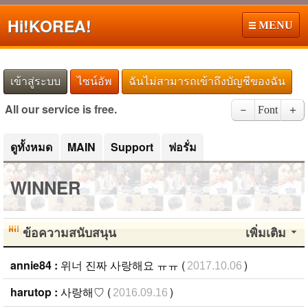
Hi!
KOREA!
MENU
เข้าสู่ระบบ
ไซน์อัพ
ฉันไม่สามารถเข้าถึงบัญชีของฉัน
All our service is free.
－
Font
＋
ดูทั้งหมด
MAIN
Support
ฟอรั่ม
WINNER
ข้อความสนับสนุน
เพิ่มเติม
annie84 :
위너 진짜 사랑해요 ㅠㅠ (
)
2017.10.06
harutop :
사랑해♡ (
)
2016.09.16