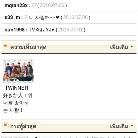
mqtan23x :
♡ (
)
2016.07.06
s33_m :
위너 사랑해~~❤︎ (
)
2016.07.06
sun1998 :
TVXQ JYJ♥ (
)
2016.07.01
ความเห็นล่าสุด
เพิ่มเติม
【WINNER
好きな人！위
너를 좋아하
는 사람！
♡】
[16]
cattt
2017.10.26
กระทู้ล่าสุด
เพิ่มเติม
WINNERが好