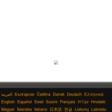
Български
Čeština
Dansk
Deutsch
Ελληνικά
English
Español
Eesti
Suomi
Français
עברית
Hrvatski
Magyar
Íslenska
Italiano
日本語
한글
Lietuvių
Latviešu