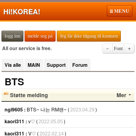
Hi!
KOREA!
MENU
logg inn
melde seg på
Jeg får ikke tilgang til kontoen
All our service is free.
－
Font
＋
Vis alle
MAIN
Support
Forum
BTS
Støtte melding
Mer
ngi9605 :
BTS~ 나는 RM팬~ (
)
2023.04.29
kaori311 :
v♡ (
)
2022.05.05
kaori311 :
V♡ (
)
2022.02.14