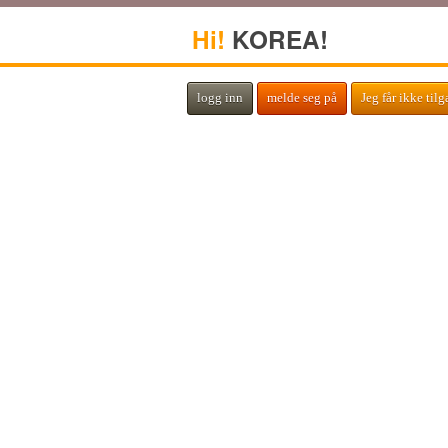
Hi!
KOREA!
logg inn
melde seg på
Jeg får ikke til