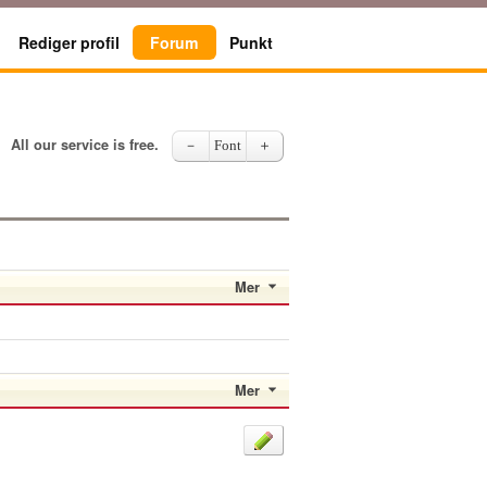
Rediger profil
Forum
Punkt
All our service is free.
－
Font
＋
Mer
Mer