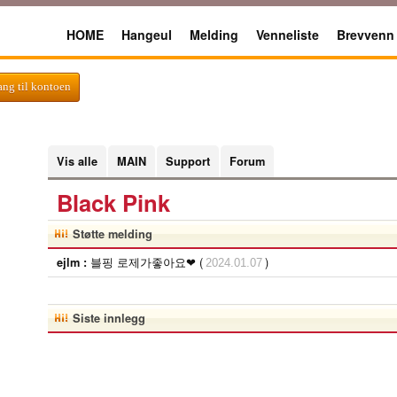
HOME
Hangeul
Melding
Venneliste
Brevvenn
gang til kontoen
Vis alle
MAIN
Support
Forum
Black Pink
Støtte melding
블핑 로제가좋아요❤ (
)
ejlm :
2024.01.07
Siste innlegg