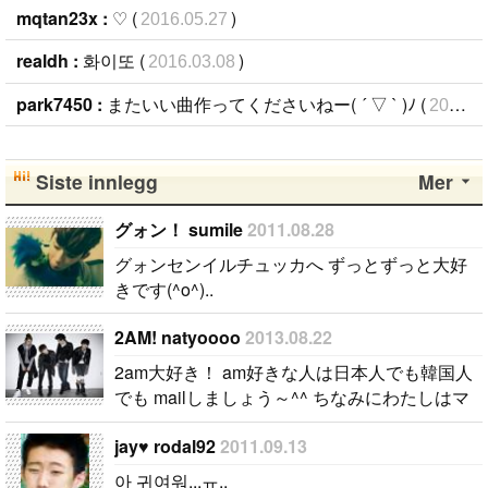
mqtan23x :
♡ (
)
2016.05.27
realdh :
화이또 (
)
2016.03.08
park7450 :
またいい曲作ってくださいねー( ´ ▽ ` )ﾉ (
2016.01.09
Siste innlegg
Mer
グォン！ sumile
2011.08.28
グォンセンイルチュッカへ ずっとずっと大好
きです(^o^)..
2AM! natyoooo
2013.08.22
2am大好き！ am好きな人は日本人でも韓国人
でも mailしましょう～^^ ちなみにわたしはマ
ンネのJinwoonが好きです！ 나는 2AM을 아주
jay♥ rodal92
2011.09.13
좋아합니다 ! 2AM을 좋아하는 사람은 메일 주십
시오 ^^..
아 귀여워...ㅠ..