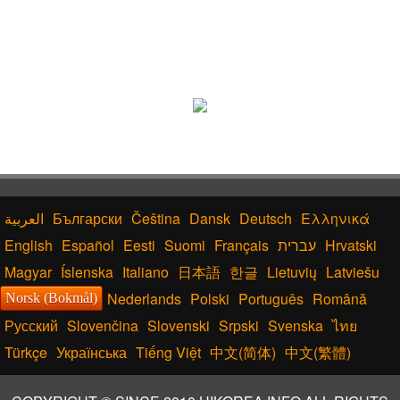
Български
Čeština
Dansk
Deutsch
Ελληνικά
English
Español
Eesti
Suomi
Français
עברית
Hrvatski
Magyar
Íslenska
Italiano
日本語
한글
Lietuvių
Latviešu
Nederlands
Polski
Português
Română
Norsk (Bokmål)
Русский
Slovenčina
Slovenski
Srpski
Svenska
ไทย
Türkçe
Українська
Tiếng Việt
中文(简体)
中文(繁體)