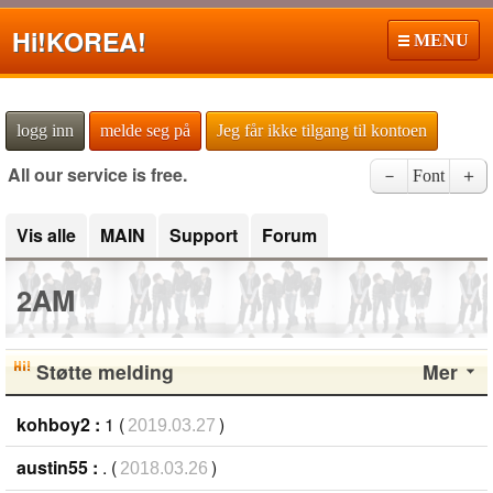
Hi!
KOREA!
MENU
logg inn
melde seg på
Jeg får ikke tilgang til kontoen
All our service is free.
－
Font
＋
Vis alle
MAIN
Support
Forum
2AM
Støtte melding
Mer
kohboy2 :
1 (
)
2019.03.27
austin55 :
. (
)
2018.03.26