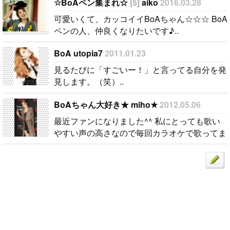
ンの人、仲良
☆BoAペン集まれ☆
[5]
aiko
2016.03.28
くなりたいで
可愛いくて、カッコイイBoAちゃん☆☆☆ BoA
す♪..
ペンの人、仲良くなりたいです♪..
BoA utopia7
2011.01.23
見るたびに「すごいー！」と言ってる自分を発
見します。（笑）..
BoAちゃん大好き★ miho★
2012.05.06
最近ファンになりました^^ 私にとっても歌い
やすい声の高さなので毎回カラオケで歌ってま
す♪..