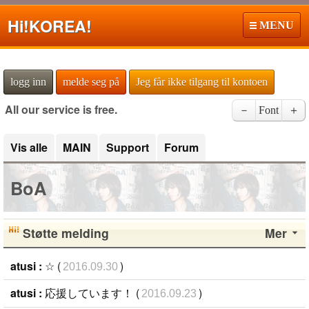
Hi!
KOREA!
MENU
logg inn
melde seg på
Jeg får ikke tilgang til kontoen
All our service is free.
－
Font
＋
Vis alle
MAIN
Support
Forum
BoA
Støtte melding
Mer
atusi :
☆ (
)
2016.09.30
atusi :
応援しています！ (
)
2016.09.23