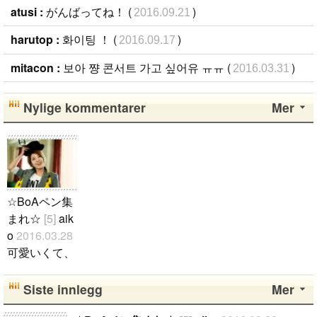
atusi :
がんばってね！ (
)
2016.09.21
harutop :
화이팅 ！ (
)
2016.09.17
mitacon :
보아 쨩 콘서트 가고 싶어유 ㅠㅠ (
)
2016.03.31
Nylige kommentarer
Mer
☆BoAペン集
まれ☆
[5]
aik
o
2016.03.28
可愛いくて、
カッコイイB
oAちゃん☆
Siste innlegg
Mer
☆☆ BoAペ