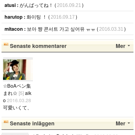
atusi :
がんばってね！ (
)
2016.09.21
harutop :
화이팅 ！ (
)
2016.09.17
mitacon :
보아 쨩 콘서트 가고 싶어유 ㅠㅠ (
)
2016.03.31
Senaste kommentarer
Mer
☆BoAペン集
まれ☆
[5]
aik
o
2016.03.28
可愛いくて、
カッコイイB
oAちゃん☆
Senaste inläggen
Mer
☆☆ BoAペ