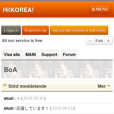
Hi!
KOREA!
MENU
Logga in
Registrera sig
Jag kan inte komma åt mitt konto
All our service is free.
－
Font
＋
Visa alla
MAIN
Support
Forum
BoA
Stöd meddelande
Mer
atusi :
☆ (
)
2016.09.30
atusi :
応援しています！ (
)
2016.09.23