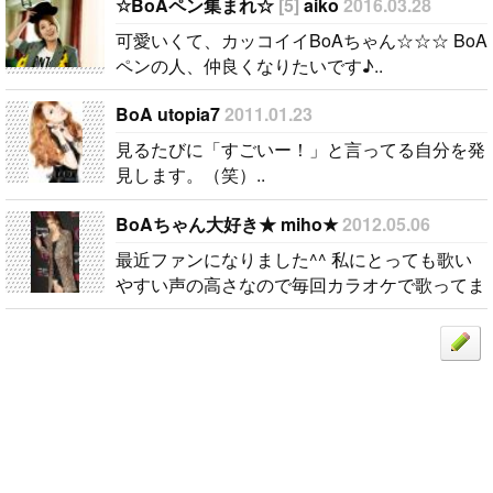
ンの人、仲良
☆BoAペン集まれ☆
[5]
aiko
2016.03.28
くなりたいで
可愛いくて、カッコイイBoAちゃん☆☆☆ BoA
す♪..
ペンの人、仲良くなりたいです♪..
BoA utopia7
2011.01.23
見るたびに「すごいー！」と言ってる自分を発
見します。（笑）..
BoAちゃん大好き★ miho★
2012.05.06
最近ファンになりました^^ 私にとっても歌い
やすい声の高さなので毎回カラオケで歌ってま
す♪..