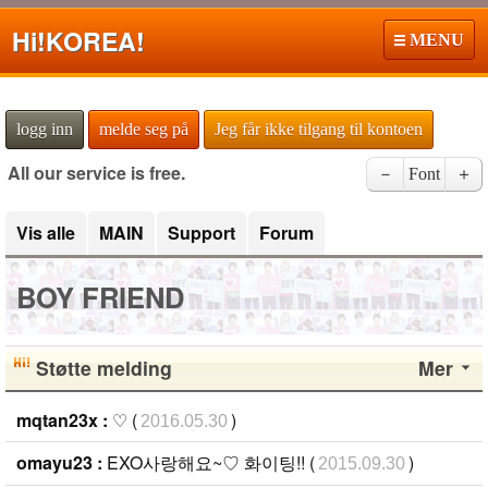
Hi!
KOREA!
MENU
logg inn
melde seg på
Jeg får ikke tilgang til kontoen
All our service is free.
－
Font
＋
Vis alle
MAIN
Support
Forum
BOY FRIEND
Støtte melding
Mer
mqtan23x :
♡ (
)
2016.05.30
omayu23 :
EXO사랑해요~♡ 화이팅!! (
)
2015.09.30