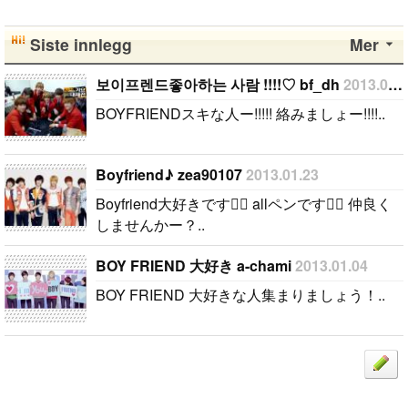
Siste innlegg
Mer
보이프렌드좋아하는 사람 !!!!♡ bf_dh
2013.07.31
BOYFRIENDスキな人ー!!!!! 絡みましょー!!!!..
Boyfriend♪ zea90107
2013.01.23
Boyfriend大好きです allペンです 仲良く
しませんかー？..
BOY FRIEND 大好き a-chami
2013.01.04
BOY FRIEND 大好きな人集まりましょう！..