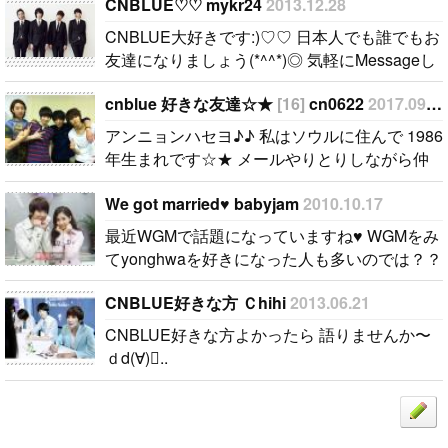
で 1986年生
CNBLUE♡ ♡ mykr24
2013.12.28
まれです☆★
CNBLUE大好きです:)♡ ♡ 日本人でも誰でもお
メールやりと
友達になりましょう(*^^*)◎ 気軽にMessageし
りしながら仲
てね〜:D☆..
良くする友達
cnblue 好きな友達☆★
[16]
cn0622
2017.09.19
を捜します♪
アンニョンハセヨ♪♪ 私はソウルに住んで 1986
cnblue 好き
年生まれです☆★ メールやりとりしながら仲
な友達なら大
良くする友達を捜します♪ cnblue 好きな友達
歓迎です!! そ
We got married♥ babyjam
2010.10.17
なら大歓迎です!! それでは, メール送ってくだ
れでは, メー
さ..
最近WGMで話題になっていますね♥ WGMをみ
ル送ってくだ
てyonghwaを好きになった人も多いのでは？？
さ..
最近ではCNBLUEのメンバーもよく出てます!
CNBLUE好きな方 Ｃhihi
2013.06.21
だんだんお義姉さんと仲良くなってきてるよう
で・・・ こ..
CNBLUE好きな方よかったら 語りませんか〜
ｄd(∀)..