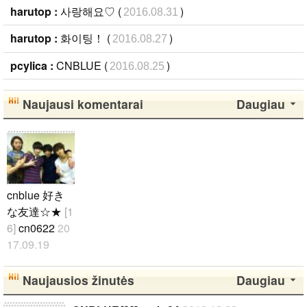
harutop :
사랑해요♡ (
)
2016.08.31
harutop :
화이팅！ (
)
2016.08.27
pcylica :
CNBLUE (
)
2016.08.25
Naujausi komentarai
Daugiau
cnblue 好き
な友達☆★
[1
6]
cn0622
20
17.09.19
アンニョンハ
セヨ♪♪ 私は
Naujausios žinutės
Daugiau
ソウルに住ん