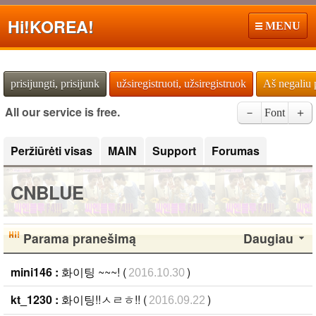
Hi!
KOREA!
MENU
prisijungti, prisijunk
užsiregistruoti, užsiregistruok
Aš negaliu 
All our service is free.
－
Font
＋
Peržiūrėti visas
MAIN
Support
Forumas
CNBLUE
Parama pranešimą
Daugiau
mini146 :
화이팅 ~~~! (
)
2016.10.30
kt_1230 :
화이팅!!ㅅㄹㅎ!! (
)
2016.09.22