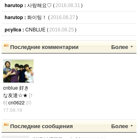
harutop :
사랑해요♡ (
)
2016.08.31
harutop :
화이팅！ (
)
2016.08.27
pcylica :
CNBLUE (
)
2016.08.25
Последние комментарии
Более
cnblue 好き
な友達☆★
[1
6]
cn0622
20
17.09.19
アンニョンハ
セヨ♪♪ 私は
Последние сообщения
Более
ソウルに住ん