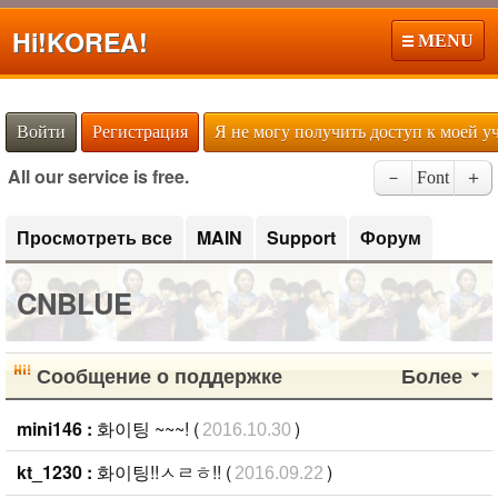
Hi!
KOREA!
MENU
Войти
Регистрация
Я не могу получить доступ к моей у
All our service is free.
－
Font
＋
Просмотреть все
MAIN
Support
Форум
CNBLUE
Сообщение о поддержке
Более
mini146 :
화이팅 ~~~! (
)
2016.10.30
kt_1230 :
화이팅!!ㅅㄹㅎ!! (
)
2016.09.22