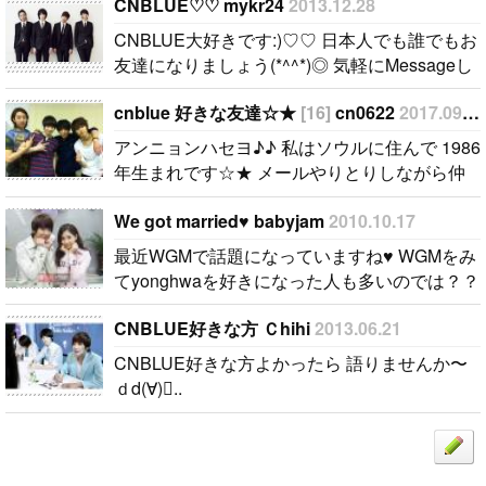
で 1986年生
CNBLUE♡ ♡ mykr24
2013.12.28
まれです☆★
CNBLUE大好きです:)♡ ♡ 日本人でも誰でもお
メールやりと
友達になりましょう(*^^*)◎ 気軽にMessageし
りしながら仲
てね〜:D☆..
良くする友達
cnblue 好きな友達☆★
[16]
cn0622
2017.09.19
を捜します♪
アンニョンハセヨ♪♪ 私はソウルに住んで 1986
cnblue 好き
年生まれです☆★ メールやりとりしながら仲
な友達なら大
良くする友達を捜します♪ cnblue 好きな友達
歓迎です!! そ
We got married♥ babyjam
2010.10.17
なら大歓迎です!! それでは, メール送ってくだ
れでは, メー
さ..
最近WGMで話題になっていますね♥ WGMをみ
ル送ってくだ
てyonghwaを好きになった人も多いのでは？？
さ..
最近ではCNBLUEのメンバーもよく出てます!
CNBLUE好きな方 Ｃhihi
2013.06.21
だんだんお義姉さんと仲良くなってきてるよう
で・・・ こ..
CNBLUE好きな方よかったら 語りませんか〜
ｄd(∀)..