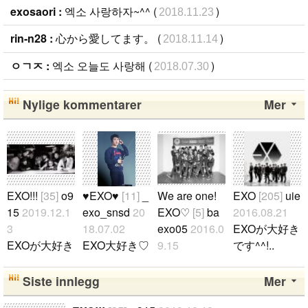
exosaori :
엑소 사랑하자~^^ (
)
2018.11.23
rin-n28 :
心から愛してます。 (
)
2018.11.14
ㅇㄱㅈ :
엑소 오늘도 사랑해 (
)
2018.07.30
Nylige kommentarer
Mer
EXO!!!
[35]
o9
♥EXO♥
[11]
_
We are one!
EXO
[205]
uie
15
2019.12.1
exo_snsd
20
EXO♡
[5]
ba
2016.08.21
3
18.07.02
exo05
2016.0
EXOが大好き
EXOが大好き
EXO大好き♡
9.15
です^^!..
です♡ よろ
♡ ギョンス
안녕하세요
しくお願いし
(D.O)ペンで
저는 일본인
Siste innlegg
Mer
ます^^!!! EXO
す♡ EXOが
엑소팬입니다