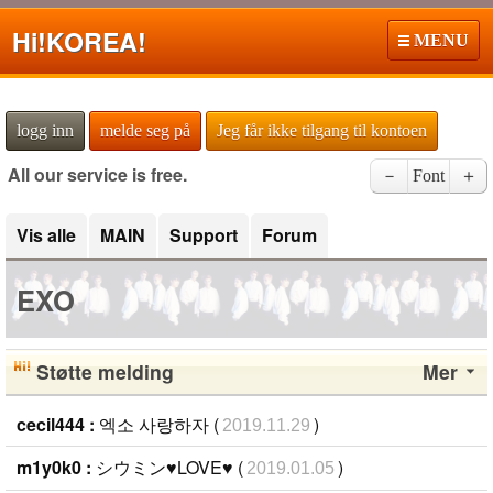
Hi!
KOREA!
MENU
logg inn
melde seg på
Jeg får ikke tilgang til kontoen
All our service is free.
－
Font
＋
Vis alle
MAIN
Support
Forum
EXO
Støtte melding
Mer
cecil444 :
엑소 사랑하자 (
)
2019.11.29
m1y0k0 :
シウミン♥LOVE♥ (
)
2019.01.05