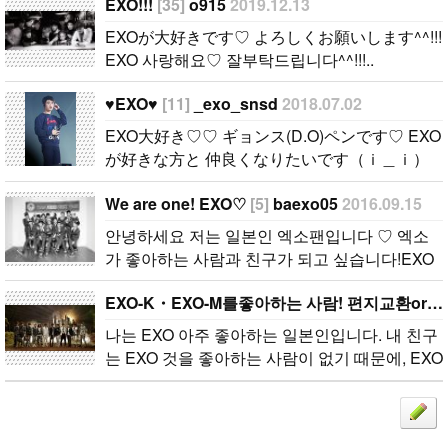
사랑해요♡
好きな方と
♡ 엑소가 좋
EXO!!!
[35]
o915
2019.12.13
잘부탁드립니
仲良くなりた
아하는 사람
EXOが大好きです♡ よろしくお願いします^^!!!
다^^!!!..
いです（ｉ＿
과 친구가 되
EXO 사랑해요♡ 잘부탁드립니다^^!!!..
ｉ）♡♡..
고 싶습니다!
EXOが大好き
♥EXO♥
[11]
_exo_snsd
2018.07.02
です！ ぜひ
EXO大好き♡♡ ギョンス(D.O)ペンです♡ EXO
お友達になっ
が好きな方と 仲良くなりたいです（ｉ＿ｉ）
てください^
♡♡..
^..
We are one! EXO♡
[5]
baexo05
2016.09.15
안녕하세요 저는 일본인 엑소팬입니다 ♡ 엑소
가 좋아하는 사람과 친구가 되고 싶습니다!EXO
が大好きです！ ぜひお友達になってください^
EXO-K・EXO-M를좋아하는 사람! 편지교환or선물교환하지않겠습니까?
^..
나는 EXO 아주 좋아하는 일본인입니다. 내 친구
는 EXO 것을 좋아하는 사람이 없기 때문에, EXO
가 좋아하는 사람과 사이가 좋아지고 싶습니다 (-
^〇^-) 선물 교환이나 편지 교환 할 수있는 사람..