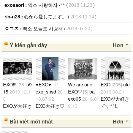
exosaori :
엑소 사랑하자~^^ (
)
2018.11.23
rin-n28 :
心から愛してます。 (
)
2018.11.14
ㅇㄱㅈ :
엑소 오늘도 사랑해 (
)
2018.07.30
Ý kiến gần đây
Hơn
EXO!!!
[35]
o9
♥EXO♥
[11]
_
We are one!
EXO
[205]
uie
15
2019.12.1
exo_snsd
20
EXO♡
[5]
ba
2016.08.21
3
18.07.02
exo05
2016.0
EXOが大好き
EXOが大好き
EXO大好き♡
9.15
です^^!..
です♡ よろ
♡ ギョンス
안녕하세요
しくお願いし
(D.O)ペンで
저는 일본인
Bài viết mới nhất
Hơn
ます^^!!! EXO
す♡ EXOが
엑소팬입니다