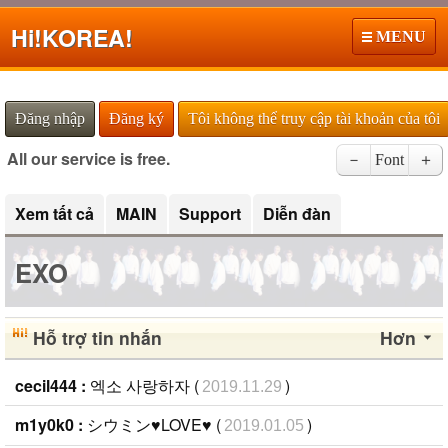
Hi!
KOREA!
MENU
Đăng nhập
Đăng ký
Tôi không thể truy cập tài khoản của tôi
All our service is free.
－
Font
＋
Xem tất cả
MAIN
Support
Diễn đàn
EXO
Hỗ trợ tin nhắn
Hơn
cecil444 :
엑소 사랑하자 (
)
2019.11.29
m1y0k0 :
シウミン♥LOVE♥ (
)
2019.01.05