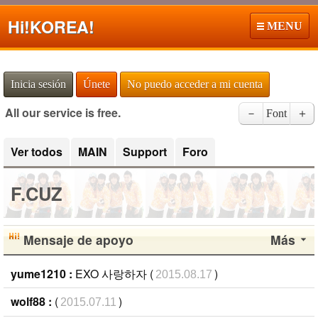
Hi!
KOREA!
MENU
Inicia sesión
Únete
No puedo acceder a mi cuenta
All our service is free.
－
Font
＋
Ver todos
MAIN
Support
Foro
F.CUZ
Mensaje de apoyo
Más
yume1210 :
EXO 사랑하자 (
)
2015.08.17
wolf88 :
(
)
2015.07.11