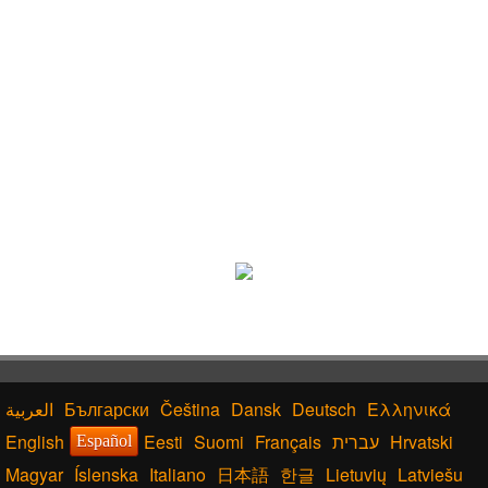
Български
Čeština
Dansk
Deutsch
Ελληνικά
English
Eesti
Suomi
Français
עברית
Hrvatski
Español
Magyar
Íslenska
Italiano
日本語
한글
Lietuvių
Latviešu