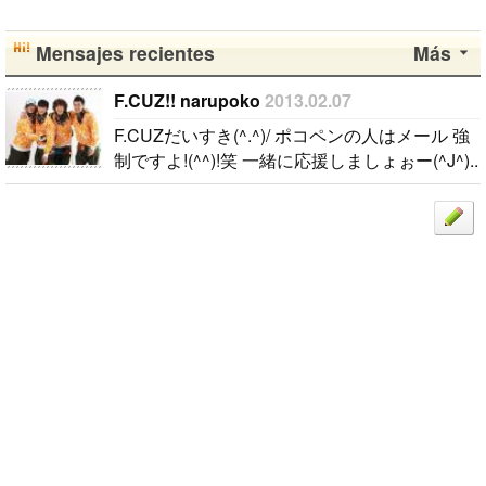
Mensajes recientes
Más
F.CUZ!! narupoko
2013.02.07
F.CUZだいすき(^.^)/ ポコペンの人はメール 強
制ですよ!(^^)!笑 一緒に応援しましょぉー(^J^)..