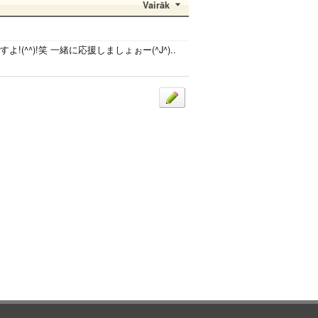
Vairāk
よ!(^^)!笑 一緒に応援しましょぉー(^J^)..