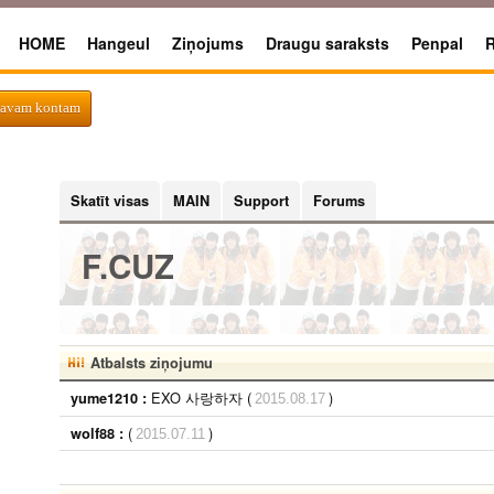
HOME
Hangeul
Ziņojums
Draugu saraksts
Penpal
R
 savam kontam
Skatīt visas
MAIN
Support
Forums
F.CUZ
Atbalsts ziņojumu
EXO 사랑하자 (
)
yume1210 :
2015.08.17
(
)
wolf88 :
2015.07.11