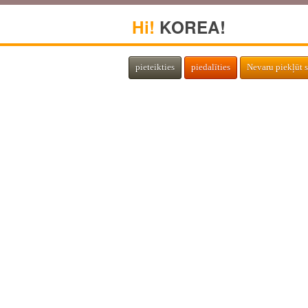
Hi!
KOREA!
pieteikties
piedalīties
Nevaru piekļūt