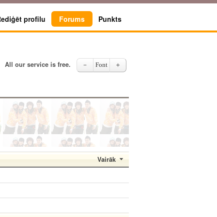
ediģēt profilu
Forums
Punkts
All our service is free.
－
Font
＋
Vairāk