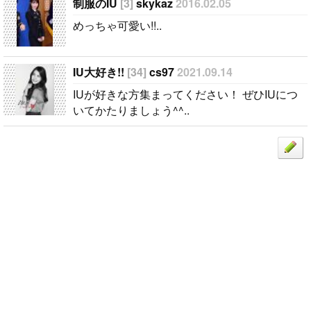
たりましょう
制服のIU
[3]
skykaz
2016.02.05
^^..
めっちゃ可愛い!!..
IU大好き!!
[34]
cs97
2021.09.14
IUが好きな方集まってください！ ぜひIUにつ
いてかたりましょう^^..