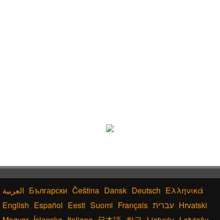
Български
Čeština
Dansk
Deutsch
Ελληνικά
English
Español
Eesti
Suomi
Français
עברית
Hrvatski
Magyar
Íslenska
Italiano
日本語
한글
Lietuvių
Latviešu