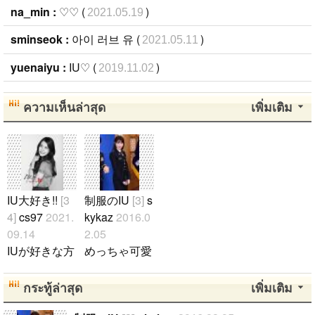
na_min :
♡♡ (
)
2021.05.19
sminseok :
아이 러브 유 (
)
2021.05.11
yuenaiyu :
IU♡ (
)
2019.11.02
ความเห็นล่าสุด
เพิ่มเติม
IU大好き!!
[3
制服のIU
[3]
s
4]
cs97
2021.
kykaz
2016.0
09.14
2.05
IUが好きな方
めっちゃ可愛
集まってくだ
い!!..
さい！ ぜひI
กระทู้ล่าสุด
เพิ่มเติม
Uについてか