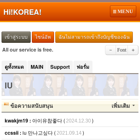
Hi!
KOREA!
MENU
เข้าสู่ระบบ
ไซน์อัพ
ฉันไม่สามารถเข้าถึงบัญชีของฉัน
All our service is free.
－
Font
＋
ดูทั้งหมด
MAIN
Support
ฟอรั่ม
IU
ข้อความสนับสนุน
เพิ่มเติม
kwakjm19 :
아이유참좋다 (
)
2024.12.30
ccssii :
iu 만나고싶다 (
)
2021.09.14