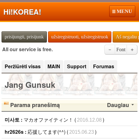
Hi!
KOREA!
MENU
prisijungti, prisijunk
užsiregistruoti, užsiregistruok
Aš negaliu 
All our service is free.
－
Font
＋
Peržiūrėti visas
MAIN
Support
Forumas
Jang Gunsuk
Parama pranešimą
Daugiau
미사토 :
マカオファイティン！ (
)
2016.12.08
hr2626s :
応援してます(^^) (
)
2015.06.23