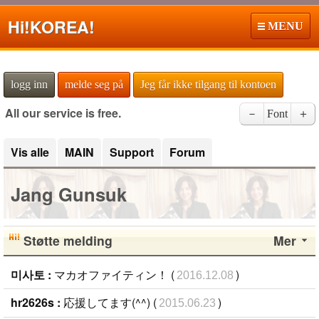
Hi!
KOREA!
MENU
logg inn
melde seg på
Jeg får ikke tilgang til kontoen
All our service is free.
－
Font
＋
Vis alle
MAIN
Support
Forum
Jang Gunsuk
Støtte melding
Mer
미사토 :
マカオファイティン！ (
)
2016.12.08
hr2626s :
応援してます(^^) (
)
2015.06.23