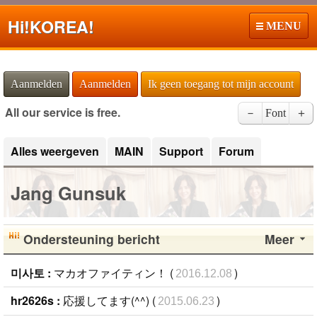
Hi!
KOREA!
MENU
Aanmelden
Aanmelden
Ik geen toegang tot mijn account
All our service is free.
－
Font
＋
Alles weergeven
MAIN
Support
Forum
Jang Gunsuk
Ondersteuning bericht
Meer
미사토 :
マカオファイティン！ (
)
2016.12.08
hr2626s :
応援してます(^^) (
)
2015.06.23