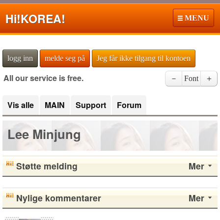
Hi!
KOREA!
MENU
logg inn
melde seg på
Jeg får ikke tilgang til kontoen
All our service is free.
－
Font
＋
Vis alle
MAIN
Support
Forum
Lee Minjung
Støtte melding
Mer
Nylige kommentarer
Mer