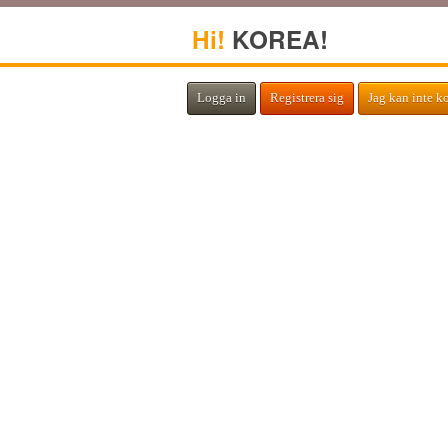
Hi!
KOREA!
Logga in
Registrera sig
Jag kan inte k