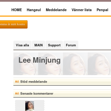
HOME
Hangeul
Meddelande
Vänner lista
Penpal
omma åt mitt konto
Visa alla
MAIN
Support
Forum
Lee Minjung
Stöd meddelande
Senaste kommentarer