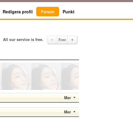
Redigera profil
Forum
Punkt
All our service is free.
－
Font
＋
Mer
Mer