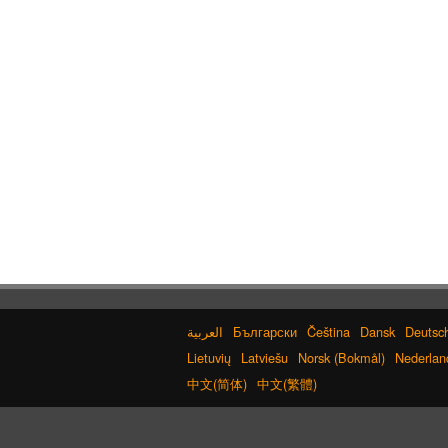
Български
Čeština
Dansk
Deutsc
Lietuvių
Latviešu
Norsk (Bokmål)
Nederlan
中文(简体)
中文(繁體)