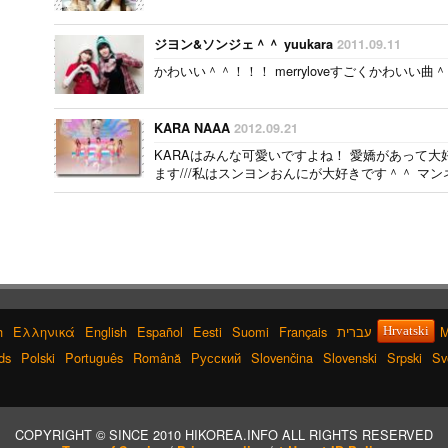
ジヨン&ソンジェ＾＾ yuukara
2011.09.11
かわいい＾＾！！！ merryloveすごくかわいい曲＾＾
KARA NAAA
2012.09.21
KARAはみんな可愛いですよね！ 愛嬌があって大好
ます///私はスンヨンおんにが大好きです＾＾ マ
す！..
h
Ελληνικά
English
Español
Eesti
Suomi
Français
עברית
M
Hrvatski
ds
Polski
Português
Română
Русский
Slovenčina
Slovenski
Srpski
Sv
COPYRIGHT © SINCE 2010 HIKOREA.INFO ALL RIGHTS RESERVED