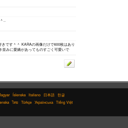
..
きです＾＾ KARAの画像だけで600枚はあり
ンネ並みに愛嬌があってものすごく可愛いで
agyar
Íslenska
Italiano
日本語
한글
enska
ไทย
Türkçe
Українська
Tiếng Việt