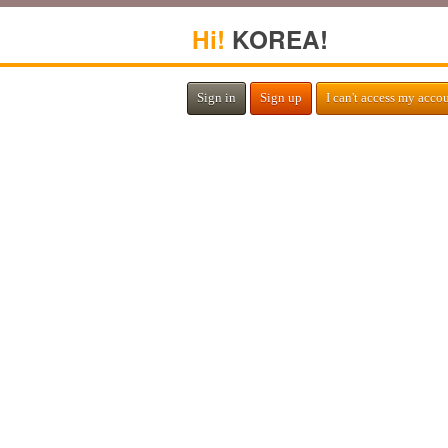
Hi!
KOREA!
Sign in
Sign up
I can't access my acco