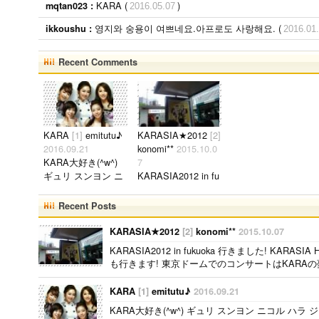
KARA (
)
mqtan023 :
2016.05.07
영지와 숭용이 여쁘네요.아프로도 사랑해요. (
ikkoushu :
2016.01
Recent Comments
KARA
[1]
emitutu♪
KARASIA★2012
[2]
2016.09.21
konomi**
2015.10.0
KARA大好き(^w^)
7
ギュリ スンヨン ニ
KARASIA2012 in fu
コル ハラ ジヨン 1
kuoka 行きました!
枚目は全員の♪..
KARASIA HAPPY
Recent Posts
NEW YEAR IN TOK
YO DOME 01/06 も
KARASIA★2012
[2]
konomi**
2015.10.07
行きます! 東京ドー
KARASIA2012 in fukuoka 行きました! KARASIA 
ムでのコンサートは
も行きます! 東京ドームでのコンサートはKARAの夢
KARAの夢..
KARA
[1]
emitutu♪
2016.09.21
KARA大好き(^w^) ギュリ スンヨン ニコル ハラ 