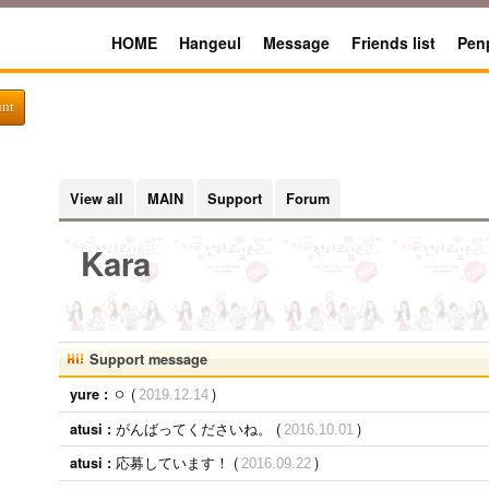
HOME
Hangeul
Message
Friends list
Pen
unt
View all
MAIN
Support
Forum
Kara
Support message
ㅇ (
)
yure :
2019.12.14
がんばってくださいね。 (
)
atusi :
2016.10.01
応募しています！ (
)
atusi :
2016.09.22