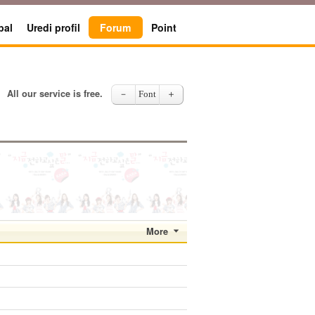
pal
Uredi profil
Forum
Point
All our service is free.
－
Font
＋
More