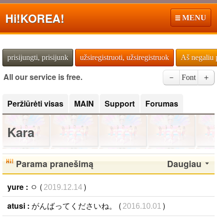
Hi!
KOREA!
MENU
prisijungti, prisijunk
užsiregistruoti, užsiregistruok
Aš negaliu 
All our service is free.
－
Font
＋
Peržiūrėti visas
MAIN
Support
Forumas
Kara
Parama pranešimą
Daugiau
yure :
ㅇ (
)
2019.12.14
atusi :
がんばってくださいね。 (
)
2016.10.01