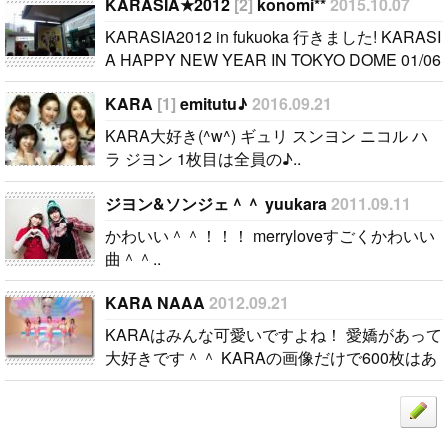
ヨン 1枚目は
KARASIA HA
KARASIA★2012
[2]
konomi**
2015.10.07
全員の♪..
PPY NEW Y
KARASIA2012 in fukuoka 行きました! KARASI
EAR IN TOK
A HAPPY NEW YEAR IN TOKYO DOME 01/06
YO DOME 0
も行きます! 東京ドームでのコンサートはKAR
1/06 も行き
KARA
[1]
emitutu♪
2016.09.21
Aの夢..
ます! 東京ド
KARA大好き(^w^) ギュリ スンヨン ニコル ハ
ームでのコン
ラ ジヨン 1枚目は全員の♪..
サートはKAR
Aの夢..
ジヨン&ソンジェ＾＾ yuukara
2011.09.11
かわいい＾＾！！！ merryloveすごくかわいい
曲＾＾..
KARA NAAA
2012.09.21
KARAはみんな可愛いですよね！ 愛嬌があって
大好きです＾＾ KARAの画像だけで600枚はあ
ります///私はスンヨンおんにが大好きです＾＾
マンネ並みに愛嬌があってものすごく可愛いで
す！..