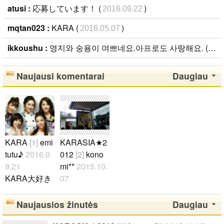
atusi :
応募しています！ (
)
2016.09.22
mqtan023 :
KARA (
)
2016.05.07
ikkoushu :
영지와 숭용이 여쁘네요.아프로도 사랑해요. (
201
Naujausi komentarai
Daugiau
KARA
[1]
emi
KARASIA★2
tutu♪
2016.0
012
[2]
kono
9.21
mi**
2015.10.
KARA大好き
07
(^w^) ギュリ
KARASIA201
スンヨン ニ
2 in fukuoka
Naujausios žinutės
Daugiau
コル ハラ ジ
行きました!