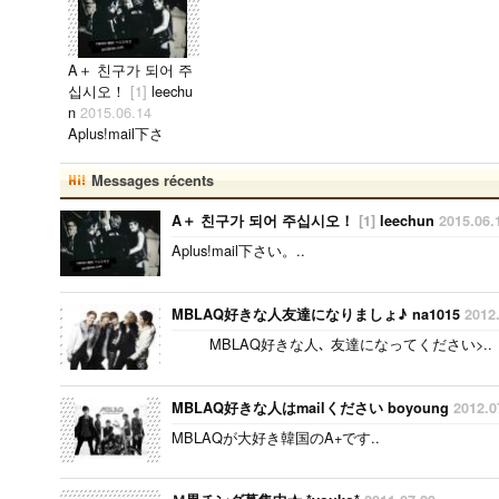
A＋ 친구가 되어 주
십시오！
[1]
leechu
n
2015.06.14
Aplus!mail下さ
い。..
Messages récents
A＋ 친구가 되어 주십시오！
[1]
leechun
2015.06.
Aplus!mail下さい。..
MBLAQ好きな人友達になりましょ♪ na1015
2012
MBLAQ好きな人､ 友達になってください>..
MBLAQ好きな人はmailください boyoung
2012.0
MBLAQが大好き韓国のA+です..