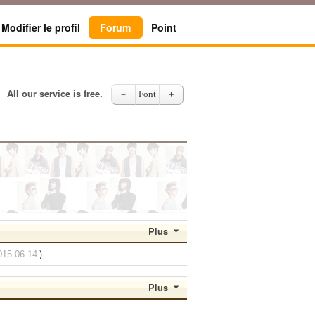
Modifier le profil
Forum
Point
All our service is free.
－
Font
＋
Plus
)
015.06.14
Plus