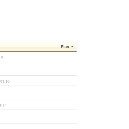
Plus
14
.03.10
7.14