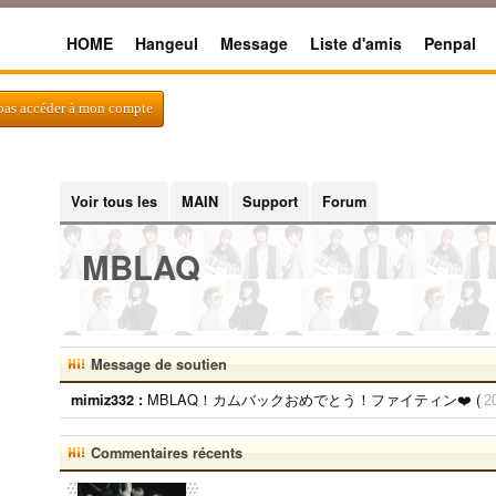
HOME
Hangeul
Message
Liste d'amis
Penpal
 pas accéder à mon compte
Voir tous les
MAIN
Support
Forum
MBLAQ
Message de soutien
MBLAQ！カムバックおめでとう！ファイティン❤️ (
mimiz332 :
2
Commentaires récents