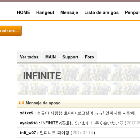
HOME
Hangeul
Mensaje
Lista de amigos
Penpal
a mi cuenta
Ver todos
MAIN
Support
Foro
INFINITE
Mensaje de apoyo
성규야 사랑행 호야야 보고싶어 ㅠㅠ! 인피니트 사랑해... 
x31xx5 :
INFINITE♪応援しています！ 早く会いたい♡ (
ayaka518 :
2017.0
인피니트 파이팅 (
)
infi_w07 :
2017.07.14