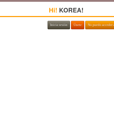
Hi!
KOREA!
Inicia sesión
Únete
No puedo acceder 