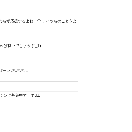
わらず応援するよねー♡ アイツらのことをよ
人気あれば良いでしょう (T_T)..
ーい♡♡♡♡..
チング募集中でーす..