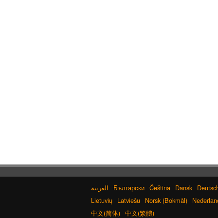
Български
Čeština
Dansk
Deutsc
Lietuvių
Latviešu
Norsk (Bokmål)
Nederlan
中文(简体)
中文(繁體)