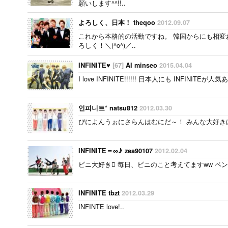
願いします^^!!..
よろしく、日本！ theqoo
2012.09.07
これから本格的の活動ですね。 韓国からにも相変
ろしく！＼(^o^)／..
INFINITE♥
[67]
AI minseo
2015.04.04
I love INFINITE!!!!!! 日本人にも INFINITEが
인피니트* natsu812
2012.03.30
ぴによんうぉにさらんはむにだ～！ みんな大好きば
INFINITE＝∞♪ zea90107
2012.02.04
ピニ大好き 毎日、ピニのこと考えてますww ペン
INFINITE tbzt
2012.03.29
INFINTE love!..