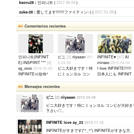
인피니트 (
)
kaoru28 :
2017.06.04
愛してます!!!!!!!ファイティン:-) (
)
zuka-28 :
2017.01.09
Comentarios recientes
인피니트(INFINIT
ピニ
[2]
riiyaaan
201
INFINITE♥
[67]
AI
E):INSPIRIT ***
[2]
5.04.09
minseo
2015.04.04
sg_xoxo
2016.05.05
ピニ大好きです！特
I love INFINITE!!!!!!
INFINITE사랑해^
にミョンヨル コン
日本人にも INFINIT
^！ 한국에 사는INS
ビが大好き♡ピニペ
Eが人気あれば良い
PIRIT친구를 찾습니
ンのかた 友達にな
でしょう (T_T)..
Mensajes recientes
다（＾∇＾）！ 사이
りたいのでメール下
좋게 지내주세요♪
さい♡..
ピニ
[2]
riiyaaan
2015.04.09
♪..
ピニ大好きです！特にミョンヨル コンビが大好き
下さい♡..
INFINITE love sy_23
2012.11.15
INFINITEがすきです(*^_^*) INFINITEがすき