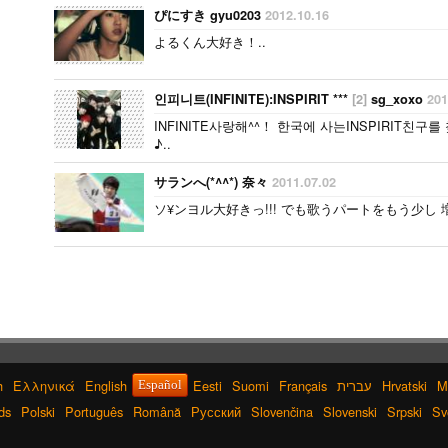
ぴにすき gyu0203
2012.10.16
よるくん大好き！..
인피니트(INFINITE):INSPIRIT ***
[2]
sg_xoxo
201
INFINITE사랑해^^！ 한국에 사는INSPIRIT
♪..
サランへ(*^^*) 奈々
2011.07.02
ソ¥ンヨル大好きっ!!! でも歌うパートをもう少し 増
h
Ελληνικά
English
Eesti
Suomi
Français
עברית
Hrvatski
M
Español
ds
Polski
Português
Română
Русский
Slovenčina
Slovenski
Srpski
Sv