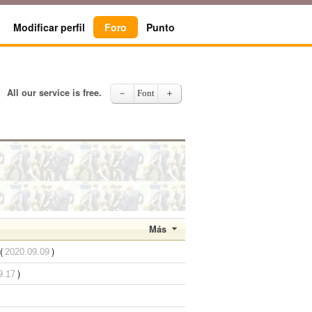
Modificar perfil
Foro
Punto
All our service is free.
－
Font
＋
Más
(
)
2020.09.09
)
9.17