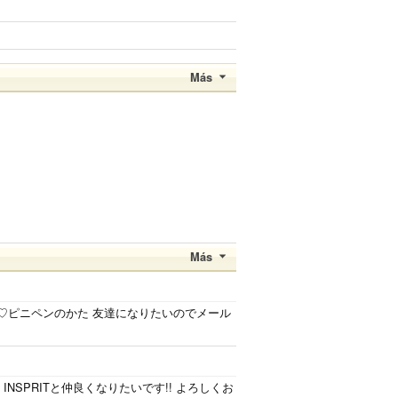
Más
Más
♡ピニペンのかた 友達になりたいのでメール
な方、 INSPRITと仲良くなりたいです!! よろしくお