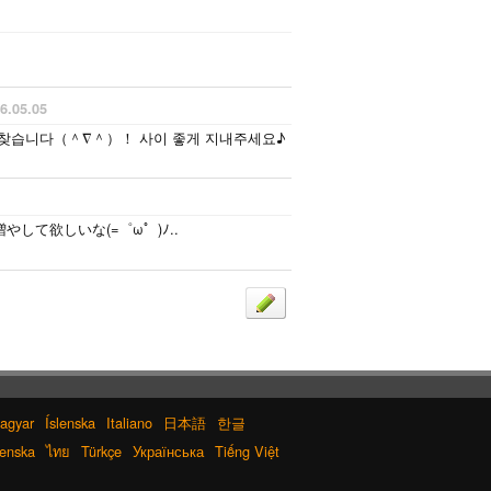
6.05.05
친구를 찾습니다（＾∇＾）！ 사이 좋게 지내주세요♪
やして欲しいな(=゜ω゜)ﾉ..
agyar
Íslenska
Italiano
日本語
한글
enska
ไทย
Türkçe
Українська
Tiếng Việt