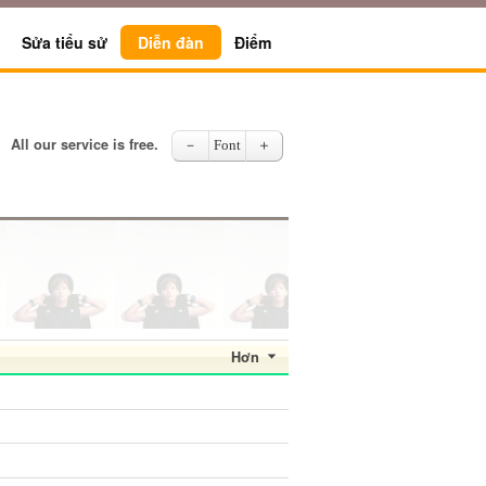
Sửa tiểu sử
Diễn đàn
Điểm
All our service is free.
－
Font
＋
Hơn