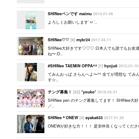
SHINeeペンです maimu
2014.01.08
よろしくお願いします`ㅂ´..
SHINee♡ ♡
[9]
mykr24
2017.04.11
SHINee大好きです♡ ♡ ♡ 日本人でも誰でもお友達に
ね〜:D..
#SHINee TAEMIN OPPA^^
[1]
hyoju6
2015.01.10
てみんおっぱ さらんへよ〜^^ 全てが理想な てみ
す☆..
チング募集！
[22]
*youko*
2016.03.31
SHINee pen のチング募集してます！ SHINee
／..
SHINee＊ONEW
[4]
ayaka633
2017.01.26
ONEWが好きな方！！！ 是非仲良くなってください(