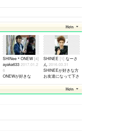
Hơn
SHINee＊ONEW
[4]
SHINEE
[1]
なーさ
ayaka633
2017.01.2
ん
2016.03.31
6
SHINEEが好きな方
ONEWが好きな
お友達になって下さ
方！！！ 是非仲良
い..
くなってください(*
Hơn
^◯^*) よろしくお願
いします。..