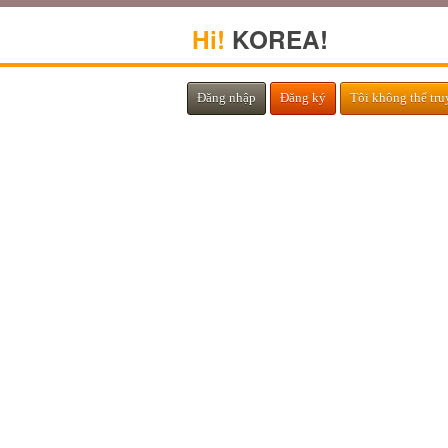
Hi!
KOREA!
Đăng nhập
Đăng ký
Tôi không thể tru