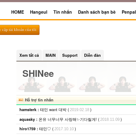
HOME
Hangeul
Tin nhắn
Danh sách bạn bè
Penpal
y cập tài khoản của tôi
Xem tất cả
MAIN
Support
Diễn đàn
SHINee
Hỗ trợ tin nhắn
태민 want 대박 (
)
hamsterk :
2019.02.18
온유 너무너무 사랑해✨기다릴게! (
)
aquasky :
2018.11.09
태민♡ (
)
hiro1759 :
2017.10.10