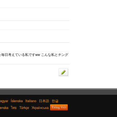
んな事を毎日考えている私ですww こんな私とチング
agyar
Íslenska
Italiano
日本語
한글
enska
ไทย
Türkçe
Українська
Tiếng Việt