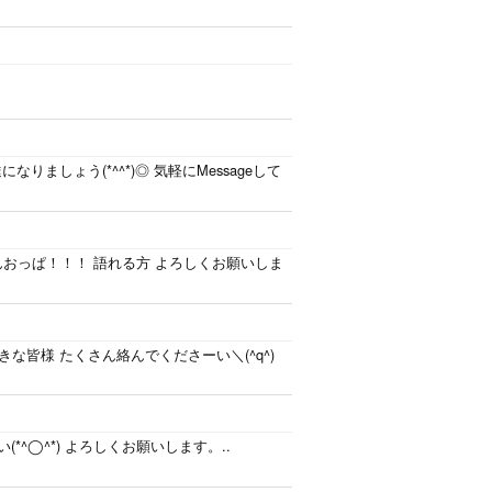
なりましょう(*^^*)◎ 気軽にMessageして
んおっぱ！！！ 語れる方 よろしくお願いしま
大好きな皆様 たくさん絡んでくださーい＼(^q^)
*^◯^*) よろしくお願いします。..