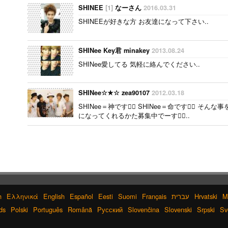
SHINEE
[1]
なーさん
2016.03.31
SHINEEが好きな方 お友達になって下さい..
SHINee Key君 minakey
2013.08.24
SHINee愛してる 気軽に絡んでください..
SHINee☆★☆ zea90107
2012.03.18
SHINee＝神です SHINee＝命です そ
になってくれるかた募集中でーす..
h
Ελληνικά
English
Español
Eesti
Suomi
Français
עברית
Hrvatski
M
ds
Polski
Português
Română
Русский
Slovenčina
Slovenski
Srpski
Sv