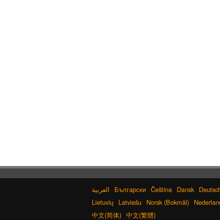
Български
Čeština
Dansk
Deutsc
Lietuvių
Latviešu
Norsk (Bokmål)
Nederlan
中文(简体)
中文(繁體)