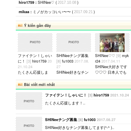
SHINee♡ (
)
hiro1759 :
2017.10.08
ミノがカッコいい〜〜 (
)
mikaa :
2017.09.21
Ý kiến gần đây
PHOTO
PHOTO
ファイテン！しゃい
SHINeeチング募集
SHINee♡ ♡
[9]
myk
に！
[3]
hiro1759
20
[8]
fu1003
2017.08.
r24
2017.04.11
21.10.24
27
SHINee大好きです
たくさん応援しま
SHINee好きなチン
♡ ♡ ♡ 日本人でも
す！..
グ募集してます(^-^
誰でもお友達になり
)..
ましょう(*^^*)◎ 気
Bài viết mới nhất
軽にMessageして
ね〜:D..
ファイテン！しゃいに！
[3]
hiro1759
2021.10.24
PHOTO
たくさん応援します！..
SHINeeチング募集
[8]
fu1003
2017.08.27
PHOTO
SHINee好きなチング募集してます(^-^ )..