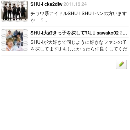
SHU-I cks2dlw
2011.12.24
チワワ系アイドルSHU-I SHU-Iペンの方います
かー？..
SHU-I大好きっ子を探してﾏｽ sawako02
2012.06.01
SHU-Iが大好きで同じように好きなファンの子
を探してます もしよかったら仲良くしてくだ
さい..