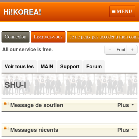
Hi!
KOREA!
MENU
Connexion
Inscrivez-vous
Je ne peux pas accéder à mon com
All our service is free.
－
Font
＋
Voir tous les
MAIN
Support
Forum
SHU-I
Message de soutien
Plus
Messages récents
Plus