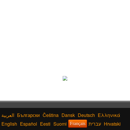
Български
Čeština
Dansk
Deutsch
Ελληνικά
English
Español
Eesti
Suomi
עברית
Hrvatski
Français