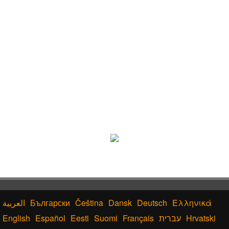
Български
Čeština
Dansk
Deutsch
Ελληνικά
English
Español
Eesti
Suomi
Français
עברית
Hrvatski