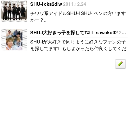
SHU-I cks2dlw
2011.12.24
チワワ系アイドルSHU-I SHU-Iペンの方います
かー？..
SHU-I大好きっ子を探してﾏｽ sawako02
2012.06.01
SHU-Iが大好きで同じように好きなファンの子
を探してます もしよかったら仲良くしてくだ
さい..