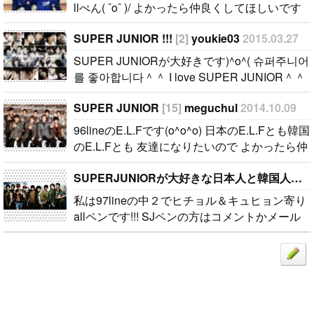
llぺん( ˆoˆ )/ よかったら仲良くしてほしいです
~..
SUPER JUNIOR !!!
[2]
youkie03
2015.03.27
SUPER JUNIORが大好きです)^o^( 슈퍼주니어
를 좋아합니다＾＾ I love SUPER JUNIOR＾＾
ELFのみなさん、ぜひお友達になってください
SUPER JUNIOR
[15]
meguchul
2014.10.09
(^○^) 엘프 여러분 사이 좋게 지내주세요！ I hop
e we can be good friends !..
96lineのE.L.Fです(o^o^o) 日本のE.L.Fとも韓国
のE.L.Fとも 友達になりたいので よかったら仲
良くしてください☆..
SUPERJUNIORが大好きな日本人と韓国人いますか♥？
私は97lineの中２でヒチョル＆キュヒョン寄り
allペンです!!! SJペンの方はコメントかメール
ください!!! 文通できる人大歓迎です♪ 国籍と年
齢とペンを書いてくれると嬉しいです!!!..