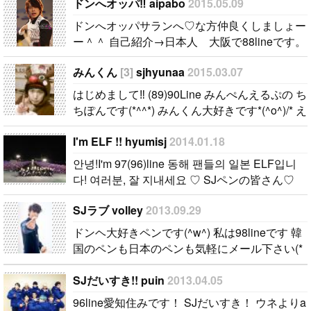
中２でヒチョ
퍼주니어를
ぽんです(*^^
ドンへオッパ‼ aipabo
2015.05.09
ル＆キュヒョ
좋아합니다＾
*) みんくん大
ドンへオッパサランへ♡な方仲良くしましょー
ン寄りallペン
＾ I love SUP
好きです*(^o
ー＾＾ 自己紹介→日本人 大阪で88lineです。
です!!! SJペ
ER JUNIOR
^)/* えるぷち
簡単な自己紹介よろしくです♡..
ンの方はコメ
＾＾ELFのみ
んぐ 募集し
みんくん
[3]
sjhyunaa
2015.03.07
ントかメール
なさん、ぜひ
ています(^^)
はじめまして‼︎ (89)90Line みんぺんえるぷの ち
ください!!! 文
お友達になっ
よろしくお願
ちぽんです(*^^*) みんくん大好きです*(^o^)/* え
通できる人大
てください(^
いしますー
るぷちんぐ 募集しています(^^) よろしくお願い
歓迎です♪ 国
○^) 엘프 여러
♪..
I'm ELF !! hyumisj
2014.01.18
しますー♪..
籍と年齢とペ
분 사이 좋게
안녕!I'm 97(96)line 동해 팬들의 일본 ELF입니
ンを書いてく
지내주세요！
다! 여러분, 잘 지내세요 ♡ SJペンの皆さん♡
れると嬉しい
I hope we ca
たくさんお話ししましょ〜〜！ 絡みましょ
です!!!..
n be good frie
SJラブ volley
2013.09.29
う〜〜！..
nds !..
ドンヘ大好きペンです(^w^) 私は98lineです 韓
国のペンも日本のペンも気軽にメール下さい(*
^o^*) 待ってます(*^o^*)..
SJだいすき!! puin
2013.04.05
96line愛知住みです！ SJだいすき！ ウネよりa