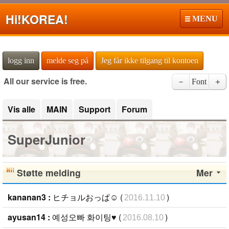
Hi!
KOREA!
MENU
logg inn
melde seg på
Jeg får ikke tilgang til kontoen
All our service is free.
－
Font
＋
Vis alle
MAIN
Support
Forum
SuperJunior
Støtte melding
Mer
kananan3 :
ヒチョルおっぱ☺︎ (
)
2016.11.10
ayusan14 :
예성오빠 화이팅♥ (
)
2016.08.10