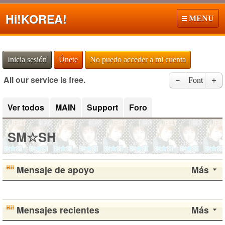
Hi!
KOREA!
MENU
Inicia sesión
Únete
No puedo acceder a mi cuenta
All our service is free.
－
Font
＋
Ver todos
MAIN
Support
Foro
SM☆SH
Mensaje de apoyo
Más
Mensajes recientes
Más