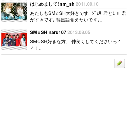
はじめまして! sm_sh
2011.09.10
あたしもSM☆SH大好きです｡ ｼﾞｪﾘｰ君とﾋｰﾛｰ君
がすきです｡ 韓国語覚えたいです｡..
SM☆SH naru107
2013.08.05
SM☆SH好きな方、 仲良くしてくださいっ＾
＾！..