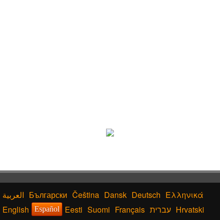
Български
Čeština
Dansk
Deutsch
Ελληνικά
English
Eesti
Suomi
Français
עברית
Hrvatski
Español