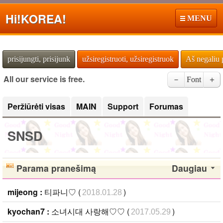
Hi!
KOREA!
MENU
prisijungti, prisijunk
užsiregistruoti, užsiregistruok
Aš negaliu 
All our service is free.
－
Font
＋
Peržiūrėti visas
MAIN
Support
Forumas
SNSD
Parama pranešimą
Daugiau
mijeong :
티파니♡ (
)
2018.01.28
kyochan7 :
소녀시대 사랑해♡♡ (
)
2017.05.29