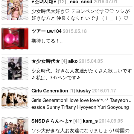
ソシが好きな
Sunny Tiffan
は、ｽﾖﾝペン
ュー決まって
♥소녀시대♥
[12]
_exo_snsd
2018.07.01
方と 仲良く
y Hyoyeon Y
です♪..
超テンション
少女時代大好き♡ テヨンペンです♡♡ ソシが
なりたいです
uri Sooyoung
高いです(>∀..
好きな方と 仲良くなりたいです（ｉ＿ｉ）♡
（ｉ＿ｉ）♡
Yoona Seohy
♡..
♡..
un I love Yoo
ツアー uw104
2015.05.18
na and Tiffan
期待してる！..
y^ ^ Who do
you love?..
★少女時代★
[4]
aiko
2015.04.05
少女時代、好きな人友達がたくさん欲しいです
♪ 私は、ｽﾖﾝペンです♪..
Girls Generation
[1]
kissky
2016.01.17
Girls Generation!! love love love*^.^* Taeyeon J
essica Sunny Tiffany Hyoyeon Yuri Sooyoung
Yoona Seohyun I love Yoona and Tiffany^ ^ Wh
SNSDさらんへよ♥
[41]
ksm_s
2014.09.05
o do you love?..
ソシ大好きな人お友達になりましょう! 韓国の