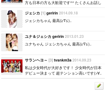
方も日本の方も大歓迎です^^ たくさんお話し
ましょう(^o^)/ コメント＆メール待ってます!テ
ジェシカ
[1]
geririn
2014.09.18
ヨンペンです!でも、皆可愛いし大好きです＾
＾..
ジェシカちゃん 最高(≧∇≦)..
ユナ＆ジェシカ geririn
2013.01.23
ユナちゃん ジェシカちゃん 最高(≧∇≦)..
サランヘヨ～
[3]
tvsnkm3a
2014.09.23
私は少女時代が大好きです！ 少女時代が日本
デビュー決まって 超テンション高いです(>∀..