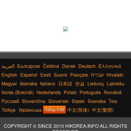
Български
Čeština
Dansk
Deutsch
Ελληνικά
English
Español
Eesti
Suomi
Français
עברית
Hrvatski
Magyar
Íslenska
Italiano
日本語
한글
Lietuvių
Latviešu
Norsk (Bokmål)
Nederlands
Polski
Português
Română
Русский
Slovenčina
Slovenski
Srpski
Svenska
ไทย
Türkçe
Українська
中文(简体)
中文(繁體)
Tiếng Việt
COPYRIGHT © SINCE 2010 HIKOREA.INFO ALL RIGHTS