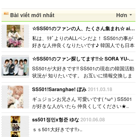
Bài viết mới nhất
Hơn
☆SS501のファンの人、たくさん集まれ☆ aiko
私は、ﾘﾀﾞよりのALLペンだよ！ SS501の事が
好きな人仲良くなりたいです♪ 韓国人でも日本
人でも仲良くなりたいです♪..
☆SS501のファン探してます!!☆ SORA YU-HI
SS501が大好きです!! SS501の現在の韓国活動
状況が 知りたいです。 お互いに情報交換しま
せんか？ SS501が好きな皆さん 沢山お話しし
SS501!Saranghae! ぼみ
2011.03.18
ましょう♪ I like SS501. Korea activities as of a
thing of SS50..
ギュジョンお兄さん 可愛いです( ^ω^ ) SS501
が好きな人がいたら 仲良くしてください★..
ss501정민x형준 ゆな
2010.06.08
ｓｓ501大好きです!!>..