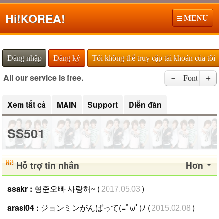
Hi!
KOREA!
MENU
Đăng nhập
Đăng ký
Tôi không thể truy cập tài khoản của tôi
All our service is free.
－
Font
＋
Xem tất cả
MAIN
Support
Diễn đàn
SS501
Hỗ trợ tin nhắn
Hơn
ssakr :
형준오빠 사랑해~ (
)
2017.05.03
arasi04 :
ジョンミンがんばって(=ﾟωﾟ)ﾉ (
)
2015.02.08