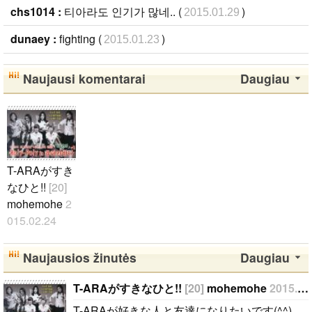
chs1014 :
티아라도 인기가 많네.. (
)
2015.01.29
dunaey :
fighting (
)
2015.01.23
Naujausi komentarai
Daugiau
T-ARAがすき
なひと!!
[20]
mohemohe
2
015.02.24
T-ARAが好き
な人と友達に
Naujausios žinutės
Daugiau
なりたいです
(^^)..
T-ARAがすきなひと!!
[20]
mohemohe
2015.02.24
T-ARAが好きな人と友達になりたいです(^^)..