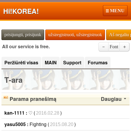
Hi!
KOREA!
MENU
prisijungti, prisijunk
užsiregistruoti, užsiregistruok
Aš negaliu 
All our service is free.
－
Font
＋
Peržiūrėti visas
MAIN
Support
Forumas
T-ara
Parama pranešimą
Daugiau
kan-1111 :
♡ (
)
2016.02.28
yasu5005 :
Fighting (
)
2015.08.20