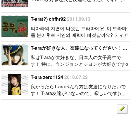
T-ara(?) chfhr92
2011.09.13
티아라의 지연이 나왔던 드라마에요, 이 드라마
를 본이후로 지연의 매력에 빠졌달까요? ティア
ラの遅れが出てきたドラマです、 このドラマ
T-araが好きな人、友達になってください！ Minami★
をボンイフロ遅延の魅力に落ちて月のでしょ
う..
私はT-araが大好きな、日本人の女子高生で
す！ 特に、ウンジョンとジヨンが大好きですo
(^-^)o 同じくT-araが好きな韓国の人がいたら、
T-ara zero1124
2010.07.22
ぜひメールしてください★ メール、手紙、プ
レゼ..
良かったらT-araぺんな方は友達になりたいで
す！ T-ara友達がいないので、寂しいです(>_..