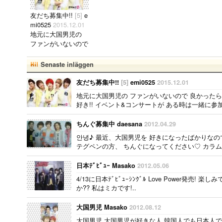
友だち募集中!!
[5]
e
mi0525
2015.12.01
地元に大国男児の
ファンがいないので
良かったら友だちに
なりませんか？ 私
Senaste inläggen
は ミカ&カラムが好
き!! イベント&コン
友だち募集中!!
[5]
emi0525
2015.12.01
サートが ある時は
地元に大国男児の ファンがいないので 良かったら
一緒に参加しません
好き!! イベント&コンサートが ある時は一緒に参
か？ 年齢は関係な
いので..
ちんぐ募集中 daesana
2012.04.29
안녕♪ 最近、大国男児を 好きになったばかりなので
テグペンの方、 ちんぐになってください♡ カラムよりall
日本ﾃﾞﾋﾞｭｰ Masako
2012.05.06
4/13に日本ﾃﾞﾋﾞｭｰｼﾝｸﾞﾙ Love Power発売!
か?? 私はミカです!..
大国男児 Masako
2012.08.12
大国男児 大国男児が好きな人 韓国人でも日本人で