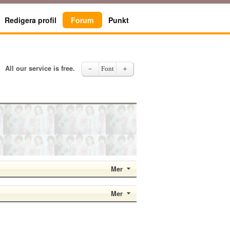
Redigera profil
Forum
Punkt
All our service is free.
－
Font
＋
Mer
Mer