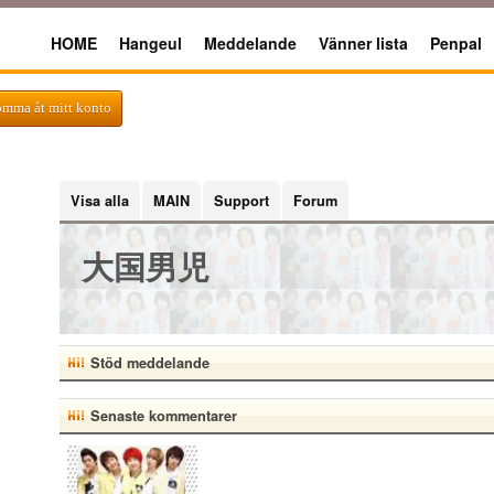
HOME
Hangeul
Meddelande
Vänner lista
Penpal
omma åt mitt konto
Visa alla
MAIN
Support
Forum
大国男児
Stöd meddelande
Senaste kommentarer