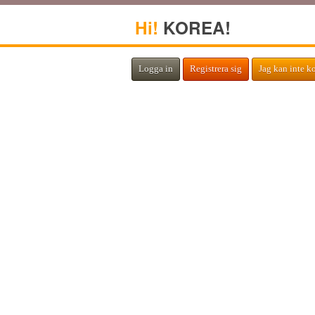
Hi!
KOREA!
Logga in
Registrera sig
Jag kan inte k