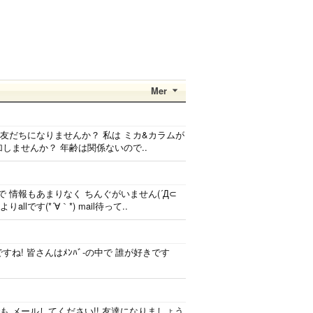
Mer
友だちになりませんか？ 私は ミカ&カラムが
加しませんか？ 年齢は関係ないので..
 情報もあまりなく ちんぐがいません(´Д⊂
です(*´∀｀*) mail待って..
 楽しみですね! 皆さんはﾒﾝﾊﾞ-の中で 誰が好きです
も メールしてください!! 友達になりましょう