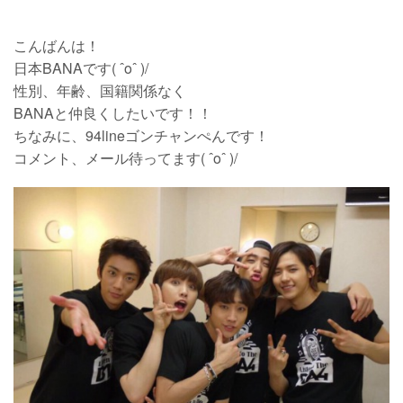
こんばんは！
日本BANAです( ˆoˆ )/
性別、年齢、国籍関係なく
BANAと仲良くしたいです！！
ちなみに、94lineゴンチャンぺんです！
コメント、メール待ってます( ˆoˆ )/