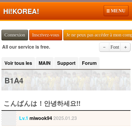
Hi!
KOREA!
MENU
Connexion
Inscrivez-vous
Je ne peux pas accéder à mon com
All our service is free.
－
Font
＋
Voir tous les
MAIN
Support
Forum
B1A4
こんばんは！안녕하세요!!
Lv.1
miwook94
2025.01.23