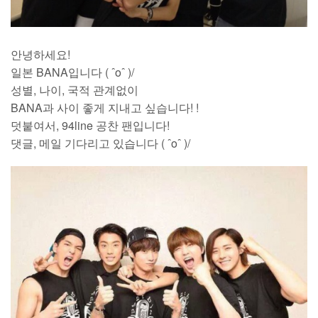
안녕하세요!
일본 BANA입니다 ( ˆoˆ )/
성별, 나이, 국적 관계없이
BANA과 사이 좋게 지내고 싶습니다! !
덧붙여서, 94line 공찬 팬입니다!
댓글, 메일 기다리고 있습니다 ( ˆoˆ )/