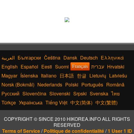
Български
Čeština
Dansk
Deutsch
Ελληνικά
English
Español
Eesti
Suomi
עברית
Hrvatski
Français
Magyar
Íslenska
Italiano
日本語
한글
Lietuvių
Latviešu
Norsk (Bokmål)
Nederlands
Polski
Português
Română
Русский
Slovenčina
Slovenski
Srpski
Svenska
ไทย
Türkçe
Українська
Tiếng Việt
中文(简体)
中文(繁體)
COPYRIGHT © SINCE 2010 HIKOREA.INFO ALL RIGHTS
RESERVED
Terms of Service
/
Politique de confidentialité
/
1 User 1 ID