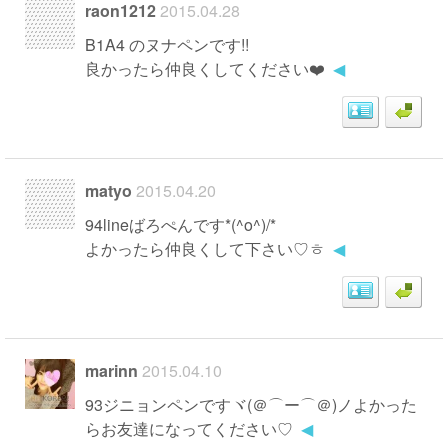
raon1212
2015.04.28
B1A4 のヌナペンです!!
良かったら仲良くしてください❤️
◀
matyo
2015.04.20
94lineばろぺんです*(^o^)/*
よかったら仲良くして下さい♡ㅎ
◀
marinn
2015.04.10
93ジニョンペンですヾ(＠⌒ー⌒＠)ノよかった
らお友達になってください♡
◀