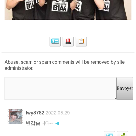
Abuse, scam or spam comments will be removed by site
administrator.
Envoyer
lwy8782
2022.05.29
반갑습니다~
◀