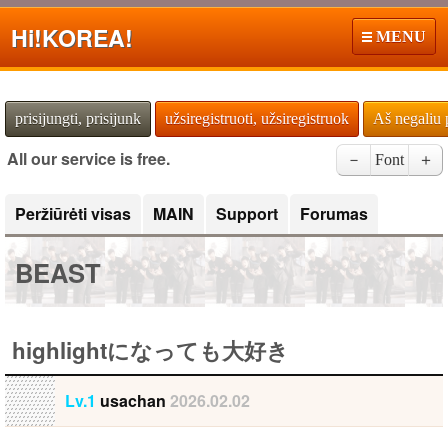
Hi!
KOREA!
MENU
prisijungti, prisijunk
užsiregistruoti, užsiregistruok
Aš negaliu 
All our service is free.
－
Font
＋
Peržiūrėti visas
MAIN
Support
Forumas
BEAST
highlightになっても大好き
Lv.1
usachan
2026.02.02