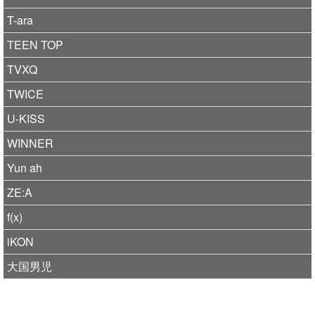
T-ara
TEEN TOP
TVXQ
TWICE
U-KISS
WINNER
Yun ah
ZE:A
f(x)
iKON
大国男児