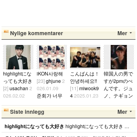
Nylige kommentarer
Mer
highlightにな
iKON사랑해
こんばんは！
韓国人の男で
っても大好き
[23]
ghjune
2
안녕하세요!!
すが2pmのぺ
[2]
usachan
2
026.01.09
[11]
miwook9
んです。ジュ
026.02.02
준회가 너무
4
2025.01.23
ノ、テギョン
ファンになっ
예쁘다ㅠㅠ..
こんばんは！
ぺんが特にぺ
たのが、遅か
日本BANAで
んです。
[12]
Siste innlegg
Mer
ったからいろ
す( ˆoˆ )/ 性
sy0930
2023.
んな情報が欲
別、年齢、国
08.19
highlightになっても大好き
highlightになっても大好き ファンになったのが、遅かったからいろんな情報が欲しいです。 highlightになっても好きな気持ちは変わりません。 メンバー全員が大好きですが、一番大好きなのはジュンヒョンです。 彼らのことたくさん知りたいです。
しいです。 hi
籍関係なく B
(￣▽￣)..