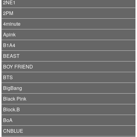
2NE1
2PM
4minute
Apink
B1A4
BEAST
BOY FRIEND
BTS
BigBang
Black Pink
Block.B
BoA
CNBLUE