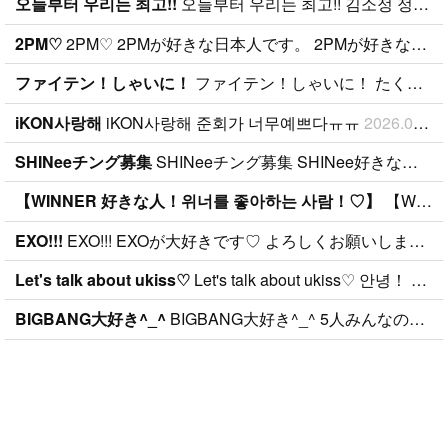
오늘부터 우리는 최고!!
오늘부터 우리는 최고!! 김소정 정예린 정은비 최유나 황은비 김예원 여!!자!!친!!구!!
ghlightになっ
ANAと仲良く
ても好きな気
したいで
2PM♡
2PM♡ 2PMが好きな日本人です。 2PMが好きな人仲良くしてください。
持ちは変わり
す！！ ちな
ません。 メ
みに、94line
ファイテン！しゃいに！
ファイテン！しゃいに！ たくさん応援します！
ンバー全員が
ゴンチャンぺ
iKON사랑해
iKON사랑해 준회가 너무예쁘다ㅠㅠ
2026.01.09
大好きです
んです！ コ
が、一番大好
メント、メー
SHINeeチング募集
SHINeeチング募集 SHINee好きなチング募集してます(^-^ )
きなのはジュ
ル待ってます
ンヒョンで
( ˆoˆ )/안녕하
【WINNER 好きな人！위너를 좋아하는 사람！♡】
【WINNER 好きな人！위너를 좋아하는 사람！♡】 WINNERが好きな人いませんか？ 私は日本のWINNERファンです。 よかったら楽しくお話しましょう！ 気軽にメッセージください^o^ 위너 좋아하는 사람 있읍니까? 꼭 친하게 지네고 싶어요! 선뜻 메시지 주세요^o^ People who likes WINNER! Let's talk about WINNER^o^
す。 彼らの
세요!..
EXO!!!
EXO!!! EXOが大好きです♡ よろしくお願いします^^!!! EXO 사랑해요♡ 잘부탁드립니다^^!!!
ことたくさん
知りたいで
Let's talk about ukiss♡
す。..
BIGBANG大好き^_^
BIGBANG大好き^_^ 5人みんなの個性も輝きパフォーマンスも最高 ジヨンには憧れとリスペクトが止まらないです 今年の夏念願だったDolce.beta .pensionにgo! スタッフさんやジヨンアッパに優しく迎えて貰い very happyな時間でした(o^^o) 東京ドーム1人参戦なので 友達出来るとよいな♪♪