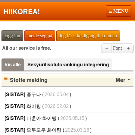
Hi!
KOREA!
MENU
logg inn
melde seg på
Jeg får ikke tilgang til kontoen
All our service is free.
－
Font
＋
Vis alle
Sekyuritisofutorankingu integrering
Støtte melding
Mer
[SISTAR]
좋구나 (
)
2026.05.04
[SISTAR]
화이팅 (
)
2026.02.02
[SISTAR]
나훈아 화이팅 (
)
2025.05.15
[SISTAR]
모두모두 화이팅 (
)
2025.03.16