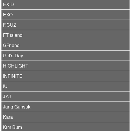
EXID
EXO
F.CUZ
FT island
GFriend
Girl's Day
HIGHLIGHT
INFINITE
IU
JYJ
Jang Gunsuk
Kara
Kim Bum