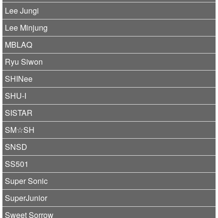
Lee Jungi
Lee Minjung
MBLAQ
Ryu Siwon
SHINee
SHU-I
SISTAR
SM☆SH
SNSD
SS501
Super Sonic
SuperJunior
Sweet Sorrow