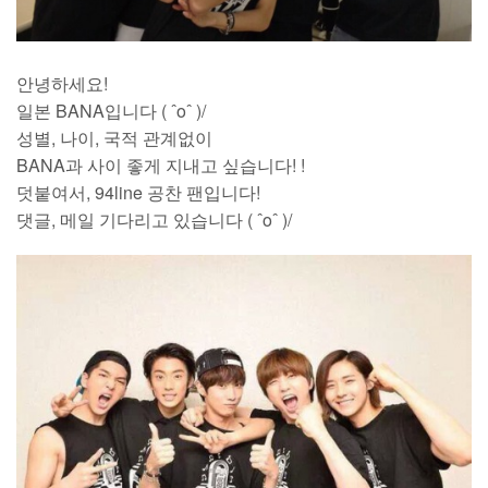
안녕하세요!
일본 BANA입니다 ( ˆoˆ )/
성별, 나이, 국적 관계없이
BANA과 사이 좋게 지내고 싶습니다! !
덧붙여서, 94line 공찬 팬입니다!
댓글, 메일 기다리고 있습니다 ( ˆoˆ )/