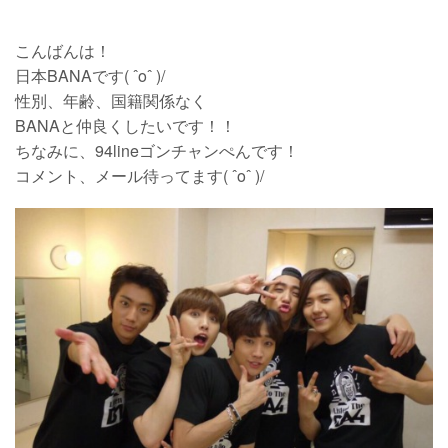
こんばんは！
日本BANAです( ˆoˆ )/
性別、年齢、国籍関係なく
BANAと仲良くしたいです！！
ちなみに、94lineゴンチャンぺんです！
コメント、メール待ってます( ˆoˆ )/