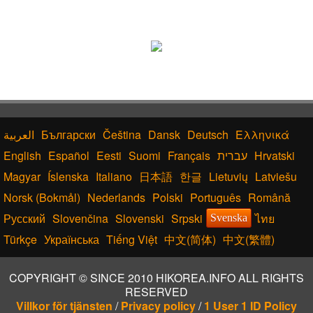
Български
Čeština
Dansk
Deutsch
Ελληνικά
English
Español
Eesti
Suomi
Français
עברית
Hrvatski
Magyar
Íslenska
Italiano
日本語
한글
Lietuvių
Latviešu
Norsk (Bokmål)
Nederlands
Polski
Português
Română
Русский
Slovenčina
Slovenski
Srpski
ไทย
Svenska
Türkçe
Українська
Tiếng Việt
中文(简体)
中文(繁體)
COPYRIGHT © SINCE 2010 HIKOREA.INFO ALL RIGHTS
RESERVED
Villkor för tjänsten
/
Privacy policy
/
1 User 1 ID Policy