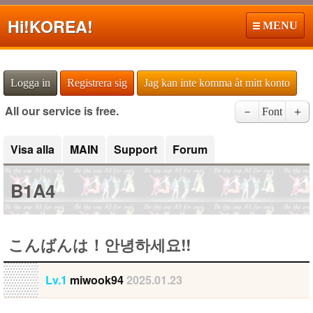
Hi!
KOREA!
MENU
Logga in
Registrera sig
Jag kan inte komma åt mitt konto
All our service is free.
－
Font
＋
Visa alla
MAIN
Support
Forum
B1A4
こんばんは！안녕하세요!!
Lv.1
miwook94
2025.01.23