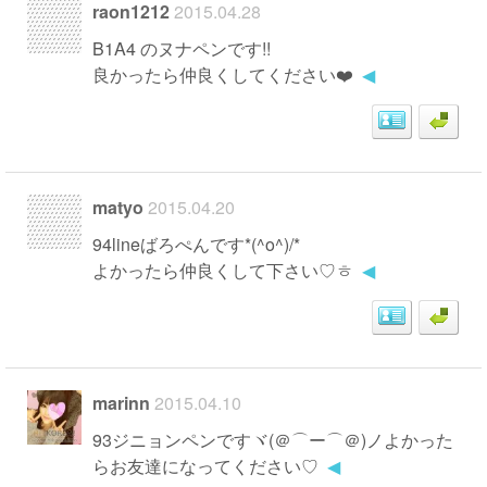
raon1212
2015.04.28
B1A4 のヌナペンです!!
良かったら仲良くしてください❤️
◀
matyo
2015.04.20
94lineばろぺんです*(^o^)/*
よかったら仲良くして下さい♡ㅎ
◀
marinn
2015.04.10
93ジニョンペンですヾ(＠⌒ー⌒＠)ノよかった
らお友達になってください♡
◀