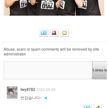
Abuse, scam or spam comments will be removed by site
administrator.
Lämna in
lwy8782
2022.05.29
반갑습니다~
◀