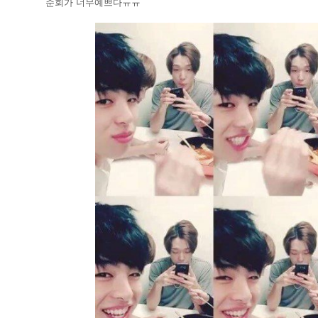
준회가 너무예쁘다ㅠㅠ