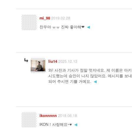
2019.02.28
mi_98
찬우야 ㅠㅠ 진짜 좋아해❤
◀
2025.12.13
liu14
와! 사진과 기사가 정말 멋지네요. 제 이름은 아
시도했는데 승인이 나지 않았어요. 메시지를 보
되어 주시면 기쁠 거예요.
◀
2018.06.18
ikonnnnn
iKON！사랑해요~♥
◀