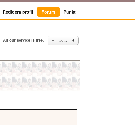
Redigera profil
Forum
Punkt
All our service is free.
－
Font
＋