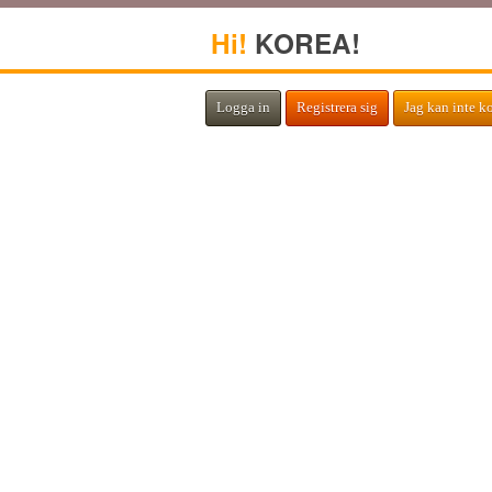
Hi!
KOREA!
Logga in
Registrera sig
Jag kan inte k