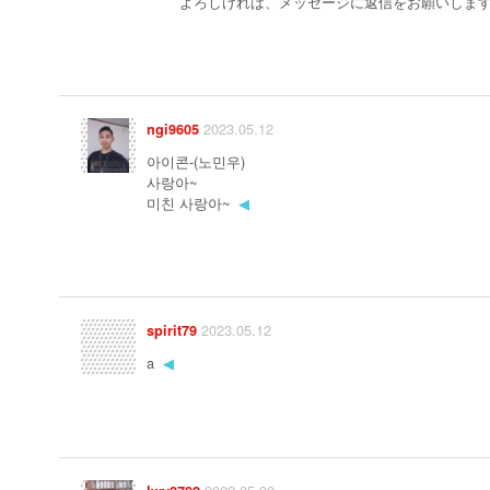
よろしければ、メッセージに返信をお願いしま
2023.05.12
ngi9605
아이콘-(노민우)
사랑아~
미친 사랑아~
◀
2023.05.12
spirit79
a
◀