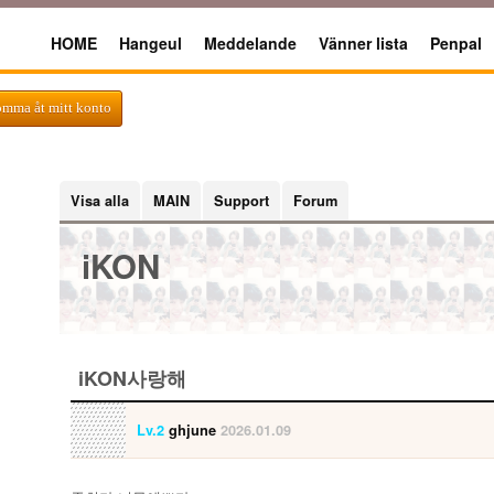
HOME
Hangeul
Meddelande
Vänner lista
Penpal
omma åt mitt konto
Visa alla
MAIN
Support
Forum
iKON
iKON사랑해
Lv.2
ghjune
2026.01.09