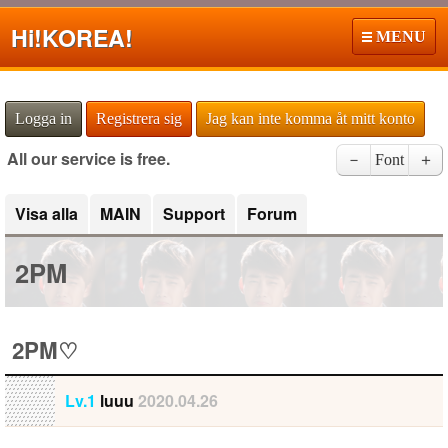
Hi!
KOREA!
MENU
Logga in
Registrera sig
Jag kan inte komma åt mitt konto
All our service is free.
－
Font
＋
Visa alla
MAIN
Support
Forum
2PM
2PM♡
Lv.1
luuu
2020.04.26