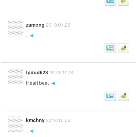
zamong
2019.01.26
.
◀
tpdud623
2019.01.24
Heart beat
◀
kmchny
2018.10.06
.
◀