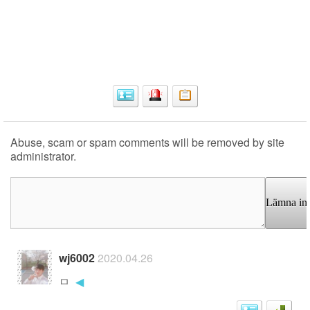
Abuse, scam or spam comments will be removed by site
administrator.
Lämna in
wj6002
2020.04.26
ㅁ
◀