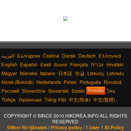
Български
Čeština
Dansk
Deutsch
Ελληνικά
English
Español
Eesti
Suomi
Français
עברית
Hrvatski
Magyar
Íslenska
Italiano
日本語
한글
Lietuvių
Latviešu
Norsk (Bokmål)
Nederlands
Polski
Português
Română
Русский
Slovenčina
Slovenski
Srpski
ไทย
Svenska
Türkçe
Українська
Tiếng Việt
中文(简体)
中文(繁體)
COPYRIGHT © SINCE 2010 HIKOREA.INFO ALL RIGHTS
RESERVED
Villkor för tjänsten
/
Privacy policy
/
1 User 1 ID Policy