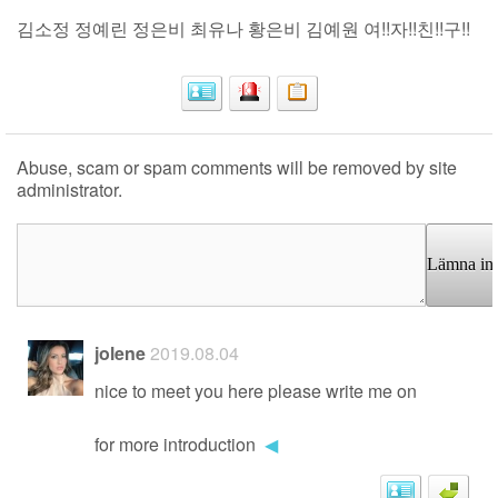
김소정 정예린 정은비 최유나 황은비 김예원 여!!자!!친!!구!!
Abuse, scam or spam comments will be removed by site
administrator.
Lämna in
jolene
2019.08.04
nice to meet you here please write me on
for more introduction
◀