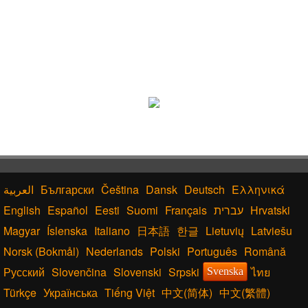
Български
Čeština
Dansk
Deutsch
Ελληνικά
English
Español
Eesti
Suomi
Français
עברית
Hrvatski
Magyar
Íslenska
Italiano
日本語
한글
Lietuvių
Latviešu
Norsk (Bokmål)
Nederlands
Polski
Português
Română
Русский
Slovenčina
Slovenski
Srpski
ไทย
Svenska
Türkçe
Українська
Tiếng Việt
中文(简体)
中文(繁體)