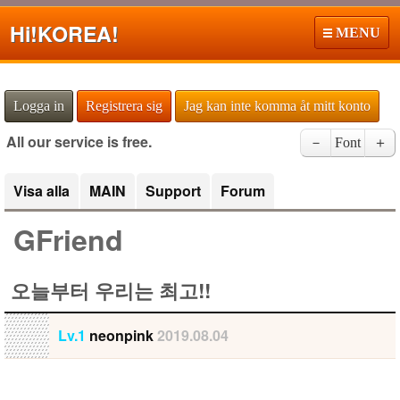
Hi!
KOREA!
MENU
Logga in
Registrera sig
Jag kan inte komma åt mitt konto
All our service is free.
－
Font
＋
Visa alla
MAIN
Support
Forum
GFriend
오늘부터 우리는 최고!!
Lv.1
neonpink
2019.08.04