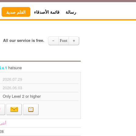
رسالة
قائمة الأصدقاء
القلم صديق
All our service is free.
－
Font
＋
hatsune
Lv.1
2026.07.29
2026.06.03
Only Level 2 or higher
‏‏أنثى
28