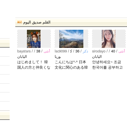
القلم صديق اليوم
baystars
/
/ 38 /
‏‏أنثى
lsc9099
/
/ 36 / ك
‏‏ذكر
sirodayo
/
/ 40 /
‏‏أنثى
اليابان
وريا
اليابان
はじめまして！ 韓
こんにちは^-^ 日本
안녕하세요~ 조금
国人の方と仲良くな
文化に関心のある韓
한국어를 공부하고
りたくて登録しまし
国人、イ·サンチョ
있었지만 몇년간 사
た(^^) 年齢、性別問
ルです^-^ お互いに
용할 기회가 없어서
わず仲良くなりたい
友達になれたらいい
많이 잊어 버렸어
で..
なと思います^-^ ど
요… 말이나 문화를
うぞよろしくお願い
잊고 싶지 않아요.
します^..
그래서 그냥 일상공
유와 대화가 할 수
있는 분을..