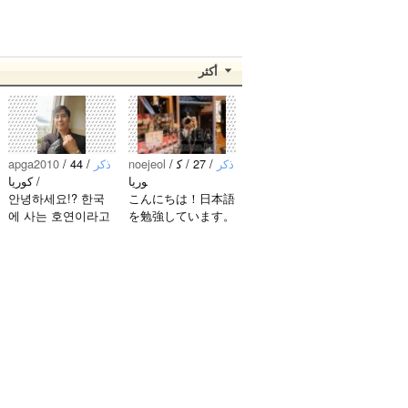
أكثر
apga2010
/
/ 44
‏‏ذكر
noejeol
/
/ 27 / ك
‏‏ذكر
وريا
/ كوريا
안녕하세요!? 한국
こんにちは！日本語
에 사는 호연이라고
を勉強しています。
해요.^^ 일본 문화에
お互いに言語を共有
관심이 많은 만 43세
できたら嬉しいで
의 건전하고 건강한
す。 文化交流・言
남성입니다. 나는 새
語交流、どちらも歓
로운 문화를 배우고
迎です！ 早く日本
다른 나라 사람들과
語が上手になって、
마음을 나누는..
日本人の友達をたく
さん..