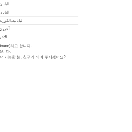
اليابان
اليابان
اليابانية,الكورية
آخرون
الآخر
sune)라고 합니다.
습니다.
락 가능한 분, 친구가 되어 주시겠어요?