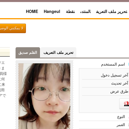
HOME
Hangeul
نقطة
المنتدى
تحرير ملف التعريف
لا يمكنني الوص
تحرير ملف التعريف
القلم صديق
ジエ
اسم المستخدم
きま
員様
آخر تسجيل دخول
に何
آخر تحديث
に来
利用
طرق عرض
アで
‏‏النوع
العمر