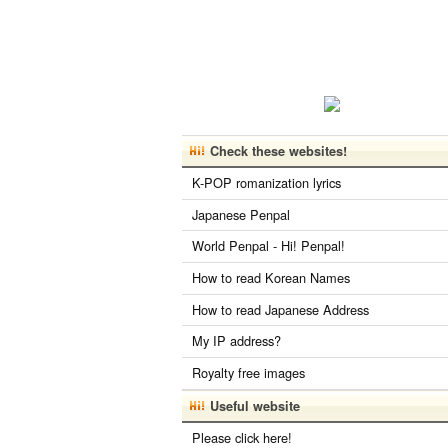
Check these websites!
K-POP romanization lyrics
Japanese Penpal
World Penpal - Hi! Penpal!
How to read Korean Names
How to read Japanese Address
My IP address?
Royalty free images
Useful website
Please click here!