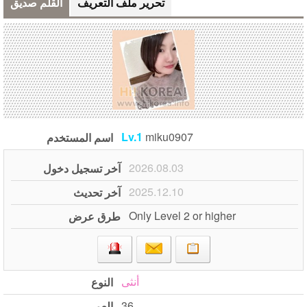
تحرير ملف التعريف
القلم صديق
Lv.1
miku0907
اسم المستخدم
2026.08.03
آخر تسجيل دخول
2025.12.10
آخر تحديث
Only Level 2 or higher
طرق عرض
‏‏أنثى
‏‏النوع
36
العمر