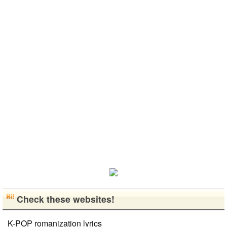
日常に興味が
た。 日本の
소개 시켜주
しくおねがい
きです。最近
あったので、
好きなところ
면 감사하겠
します..
はいい釣りス
ペンパルを始
は文化や食べ
습니다 반대
ポットを探し
めました。
物です。 特
로 한국에 오
たり、ノリの
日本語を少し
に街の雰囲気
시면 가이드
いい音..
ずつ勉強して
が..
해 드릴..
いるので、自
然に会話しな
がら実力を伸
ばしたいで
す。 もちろ
ん、私も韓国
文化や韓国..
Check these websites!
K-POP romanization lyrics