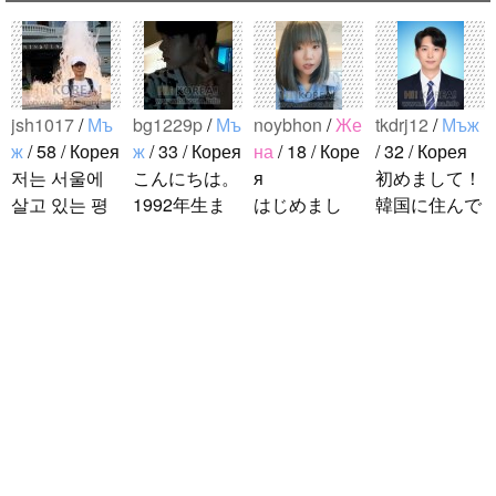
jsh1017
/
Мъ
bg1229p
/
Мъ
noybhon
/
Же
tkdrj12
/
Мъж
ж
/ 58 / Корея
ж
/ 33 / Корея
на
/ 18 / Коре
/ 32 / Корея
저는 서울에
こんにちは。
я
初めまして！
살고 있는 평
1992年生ま
はじめまし
韓国に住んで
범한 남자입
れの韓国人で
て！！私の名
います。 ​普
니다 일본의
す。 出身地
前はイナで
段は音楽を聴
비슷한 연령
は済州島で
す。今日本語
くことや運動
의 친구들과
す。 日本の
を勉強してい
が好きで、時
ddung_e
/
Мъ
친해지고 싶
ことは高校生
ます。。。だ
間がある時は
ж
/ 29 / Корея
어요 일본에
の時から興味
から日本人の
釣りに行くの
日本の文化や
가면 좋은 곳
を持ちまし
友達を作りた
が本当に大好
日常に興味が
소개 시켜주
た。 日本の
いです。よろ
きです。最近
あったので、
면 감사하겠
好きなところ
しくおねがい
はいい釣りス
ペンパルを始
습니다 반대
は文化や食べ
します..
ポットを探し
めました。