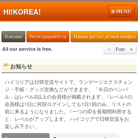
Hi!
KOREA!
MENU
Влизане
Регистрирайте се
Нямам достъп до моя профил
All our service is free.
－
Font
＋
お知らせ
ハイコリアは日韓交流サイトで、ランゲージエクスチェン
ジ・手紙・グッズ交換などができます。「今日のペンパ
ル」はレベル2以上の会員様が掲載されます。 / レベル1の
会員様は1日に何回ログインしても1日1回のみ、リストの
前に来るようになりました。 / 一つのIDを長期間利用する
と、レベルがアップします。 ハイコリアで日韓交流をお
楽しみ下さい。