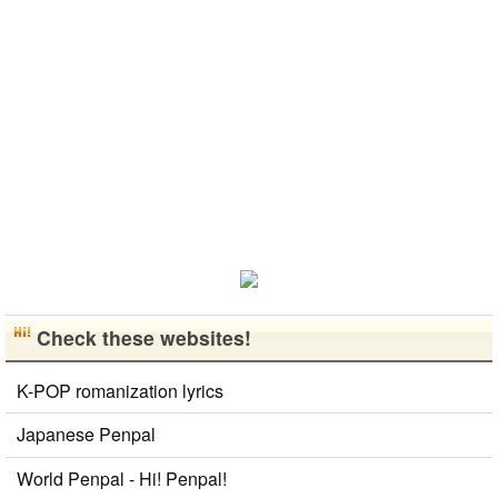
로 한국에 오
物です。 特
たり、ノリの
日本語を少し
시면 가이드
に街の雰囲気
いい音..
ずつ勉強して
해 드릴..
が..
いるので、自
然に会話しな
がら実力を伸
ばしたいで
す。 もちろ
ん、私も韓国
文化や韓国..
Check these websites!
K-POP romanization lyrics
Japanese Penpal
World Penpal - Hi! Penpal!