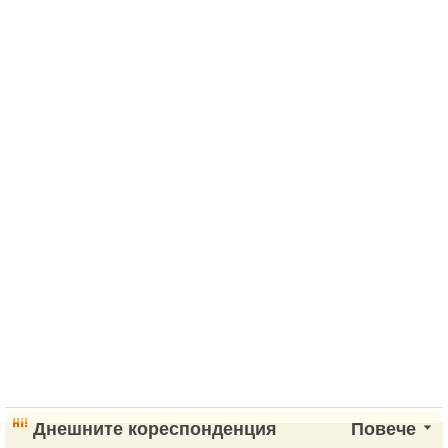
Днешните кореспонденция
Повече