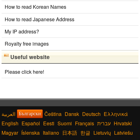
How to read Korean Names
How to read Japanese Address
My IP address?
Royalty free images
Useful website
Please click here!
Čeština
Dansk
Deutsch
Ελληνικά
Български
English
Español
Eesti
Suomi
Français
עברית
Hrvatski
Magyar
Íslenska
Italiano
日本語
한글
Lietuvių
Latviešu