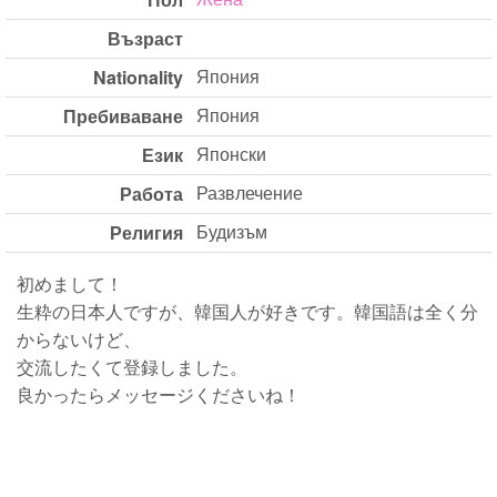
Възраст
Япония
Nationality
Япония
Пребиваване
Японски
Език
Развлечение
Работа
Будизъм
Религия
初めまして！
生粋の日本人ですが、韓国人が好きです。韓国語は全く分
からないけど、
交流したくて登録しました。
良かったらメッセージくださいね！