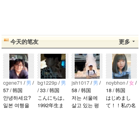
今天的笔友
更多
cgene71
/
男
/
bg1229p
/
男
jsh1017
/
男
/
noybhon
/
女
/
57 / 韩国
/ 33 / 韩国
58 / 韩国
18 / 韩国
안녕하세요?
こんにちは。
저는 서울에
はじめまし
일본 여행을
1992年生ま
살고 있는 평
て！！私の名
좋아하는 한
れの韓国人で
범한 남자입
前はイナで
국인입니다.
す。 出身地
니다 일본의
す。今日本語
서울에 살고
は済州島で
비슷한 연령
を勉強してい
있고 여행시
す。 日本の
의 친구들과
ます。。。だ