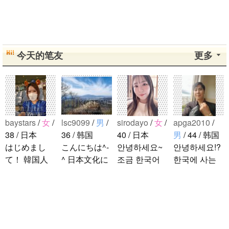
今天的笔友
更多
baystars
/
女
/
lsc9099
/
男
/
sirodayo
/
女
/
apga2010
/
38 / 日本
36 / 韩国
40 / 日本
男
/ 44 / 韩国
はじめまし
こんにちは^-
안녕하세요~
안녕하세요!?
て！ 韓国人
^ 日本文化に
조금 한국어
한국에 사는
の方と仲良く
関心のある韓
를 공부하고
호연이라고
なりたくて登
国人、イ·サ
있었지만 몇
해요.^^ 일본
録しました(^
ンチョルです
년간 사용할
문화에 관심
^) 年齢、性別
^-^ お互いに
기회가 없어
이 많은 만 43
noejeol
/
男
/
問わず仲良く
友達になれた
서 많이 잊어
세의 건전하