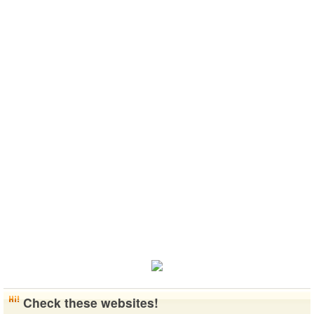
27 / 韩国
なりたいで..
らいいなと思
버렸어요…
고 건강한 남
こんにちは！
います^-^ ど
말이나 문화
성입니다. 나
日本語を勉強
うぞよろしく
를 잊고 싶지
는 새로운 문
しています。
お願いします
않아요. 그래
화를 배우고
お互いに言語
^..
서 그냥 일상
다른 나라 사
を共有できた
공유와 대화
람들과 마음
ら嬉しいで
가 할 수 있는
을 나누는..
す。 文化交
분을..
流・言語交
流、どちらも
歓迎です！
早く日本語が
上手になっ
て、日本人の
友達をたくさ
ん..
Check these websites!