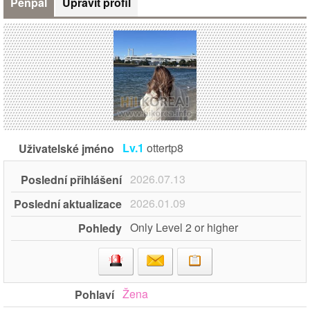
Penpal
Upravit profil
Lv.1
ottertp8
Uživatelské jméno
2026.07.13
Poslední přihlášení
2026.01.09
Poslední aktualizace
Only Level 2 or higher
Pohledy
Žena
Pohlaví