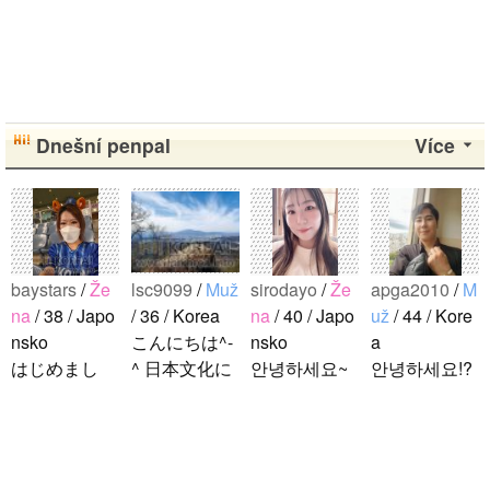
Dnešní penpal
Více
baystars
/
Že
lsc9099
/
Muž
sirodayo
/
Že
apga2010
/
M
na
/ 38 / Japo
/ 36 / Korea
na
/ 40 / Japo
už
/ 44 / Kore
nsko
こんにちは^-
nsko
a
はじめまし
^ 日本文化に
안녕하세요~
안녕하세요!?
て！ 韓国人
関心のある韓
조금 한국어
한국에 사는
の方と仲良く
国人、イ·サ
를 공부하고
호연이라고
なりたくて登
ンチョルです
있었지만 몇
해요.^^ 일본
録しました(^
^-^ お互いに
년간 사용할
문화에 관심