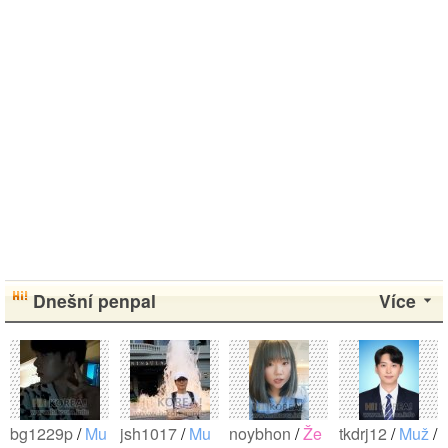
Dnešní penpal
Více
bg1229p
/
Mu
jsh1017
/
Mu
noybhon
/
Že
tkdrj12
/
Muž
/