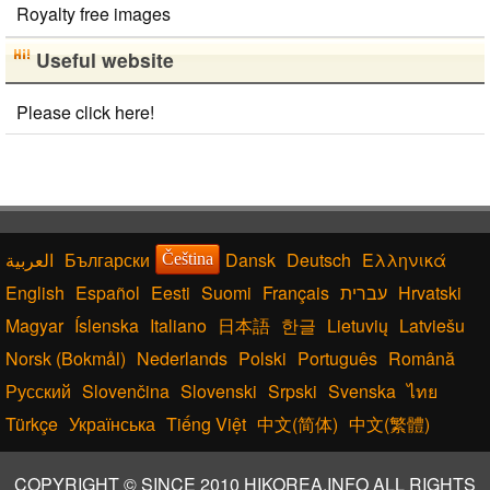
Royalty free images
Useful website
Please click here!
Български
Dansk
Deutsch
Ελληνικά
Čeština
English
Español
Eesti
Suomi
Français
עברית
Hrvatski
Magyar
Íslenska
Italiano
日本語
한글
Lietuvių
Latviešu
Norsk (Bokmål)
Nederlands
Polski
Português
Română
Русский
Slovenčina
Slovenski
Srpski
Svenska
ไทย
Türkçe
Українська
Tiếng Việt
中文(简体)
中文(繁體)
COPYRIGHT © SINCE 2010 HIKOREA.INFO ALL RIGHTS