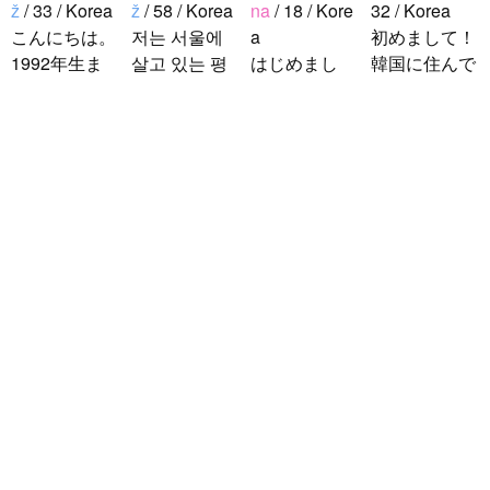
ž
/ 33 / Korea
ž
/ 58 / Korea
na
/ 18 / Kore
32 / Korea
こんにちは。
저는 서울에
a
初めまして！
1992年生ま
살고 있는 평
はじめまし
韓国に住んで
れの韓国人で
범한 남자입
て！！私の名
います。 ​普
す。 出身地
니다 일본의
前はイナで
段は音楽を聴
は済州島で
비슷한 연령
す。今日本語
くことや運動
す。 日本の
의 친구들과
を勉強してい
が好きで、時
ddung_e
/
Mu
ことは高校生
친해지고 싶
ます。。。だ
間がある時は
ž
/ 29 / Korea
の時から興味
어요 일본에
から日本人の
釣りに行くの
日本の文化や
を持ちまし
가면 좋은 곳
友達を作りた
が本当に大好
日常に興味が
た。 日本の
소개 시켜주
いです。よろ
きです。最近
あったので、
好きなところ
면 감사하겠
しくおねがい
はいい釣りス
ペンパルを始
は文化や食べ
습니다 반대
します..
ポットを探し
めました。
物です。 特
로 한국에 오
たり、ノリの
日本語を少し
に街の雰囲気
시면 가이드
いい音..
ずつ勉強して
が..
해 드릴..
いるので、自
然に会話しな
がら実力を伸