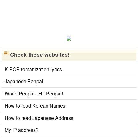
ばしたいで
す。 もちろ
ん、私も韓国
文化や韓国..
Check these websites!
K-POP romanization lyrics
Japanese Penpal
World Penpal - Hi! Penpal!
How to read Korean Names
How to read Japanese Address
My IP address?