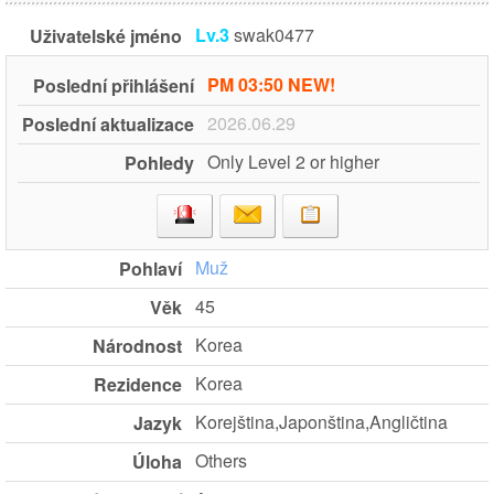
Lv.3
swak0477
Uživatelské jméno
PM 03:50 NEW!
Poslední přihlášení
2026.06.29
Poslední aktualizace
Only Level 2 or higher
Pohledy
Muž
Pohlaví
45
Věk
Korea
Národnost
Korea
Rezidence
Korejština,Japonština,Angličtina
Jazyk
Others
Úloha