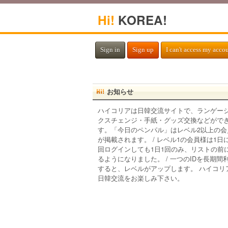
Hi!
KOREA!
Sign in
Sign up
I can't access my acco
お知らせ
ハイコリアは日韓交流サイトで、ランゲー
クスチェンジ・手紙・グッズ交換などがで
す。「今日のペンパル」はレベル2以上の会
が掲載されます。 / レベル1の会員様は1日
回ログインしても1日1回のみ、リストの前
るようになりました。 / 一つのIDを長期間
すると、レベルがアップします。 ハイコリ
日韓交流をお楽しみ下さい。