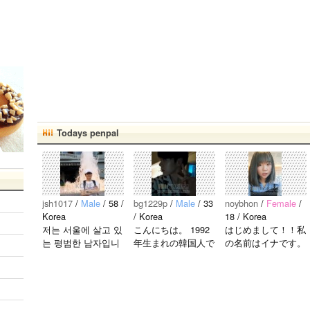
Todays penpal
jsh1017
/
Male
/ 58 /
bg1229p
/
Male
/ 33
noybhon
/
Female
/
Korea
/ Korea
18 / Korea
저는 서울에 살고 있
こんにちは。 1992
はじめまして！！私
는 평범한 남자입니
年生まれの韓国人で
の名前はイナです。
다 일본의 비슷한 연
す。 出身地は済州
今日本語を勉強して
령의 친구들과 친해
島です。 日本のこ
います。。。だから
지고 싶어요 일본에
とは高校生の時から
日本人の友達を作り
가면 좋은 곳 소개
興味を持ちました。
たいです。よろしく
시켜주면 감사하겠
日本の好きなところ
おねがいします..