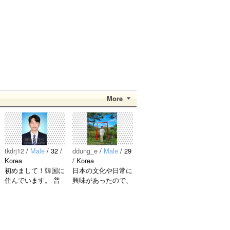
More
tkdrj12
/
Male
/ 32 /
ddung_e
/
Male
/ 29
Korea
/ Korea
初めまして！韓国に
日本の文化や日常に
住んでいます。 ​普
興味があったので、
段は音楽を聴くこと
ペンパルを始めまし
や運動が好きで、時
た。 日本語を少し
間がある時は釣りに
ずつ勉強しているの
行くのが本当に大好
で、自然に会話しな
きです。最近はいい
がら実力を伸ばした