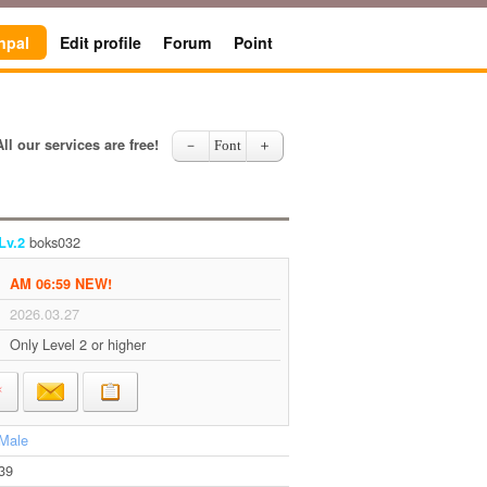
npal
Edit profile
Forum
Point
All our services are free!
－
Font
＋
boks032
Lv.2
AM 06:59 NEW!
2026.03.27
Only Level 2 or higher
Male
39