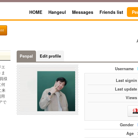
HOME
Hangeul
Messages
Friends list
Pe
unt
Penpal
Edit profile
ジエ
Username
きま
員様
Last signin
に何
Last update
に来
利用
Views
アで
Gender
Age